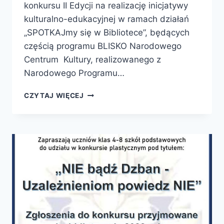
konkursu II Edycji na realizację inicjatywy
kulturalno-edukacyjnej w ramach działań
„SPOTKAJmy się w Bibliotece”, będących
częścią programu BLISKO Narodowego
Centrum Kultury, realizowanego z
Narodowego Programu…
INFORMACJA
CZYTAJ WIĘCEJ
DOTYCZĄCA
ZMIAN
W
REGULAMINIE
II
EDYCJI
KONKURSU
NA
REALIZACJĘ
INICJATYWY
KULTURALNO-
EDUKACYJNEJ