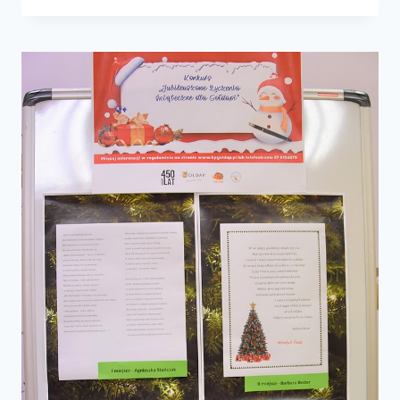
DZBAN
–
UZALEŻNIENIOM
POWIEDZ
NIE”