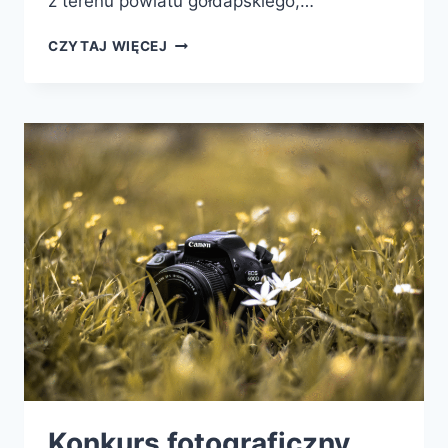
z terenu powiatu gołdapskiego,…
POWIATOWY
CZYTAJ WIĘCEJ
KONKURS
RECYTATORSKI
POD
HASŁEM
„MOJE,
TWOJE,
NASZE”
–
ZMIANA
DATY
FINAŁU
Konkurs fotograficzny