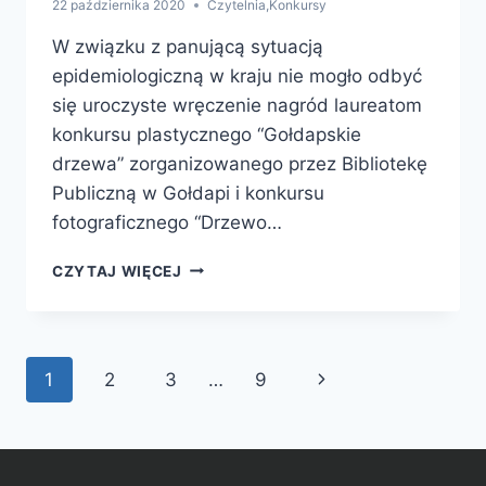
22 października 2020
Czytelnia
,
Konkursy
W związku z panującą sytuacją
epidemiologiczną w kraju nie mogło odbyć
się uroczyste wręczenie nagród laureatom
konkursu plastycznego “Gołdapskie
drzewa” zorganizowanego przez Bibliotekę
Publiczną w Gołdapi i konkursu
fotograficznego “Drzewo…
WRĘCZENIE
CZYTAJ WIĘCEJ
NAGRÓD
W
KONKURSACH
“GOŁDAPSKIE
Nawigacja
Następna
1
2
3
…
9
DRZEWA”
ORAZ
strony
strona
“DRZEWO
–
ŚWIADEK