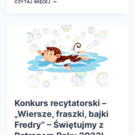
KONKURS
CZYTAJ WIĘCEJ
PLASTYCZNY
„W
MOJEJ
BAJCE”
Konkurs recytatorski –
„Wiersze, fraszki, bajki
Fredry” – Świętujmy z