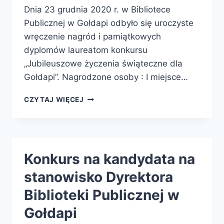
Dnia 23 grudnia 2020 r. w Bibliotece
Publicznej w Gołdapi odbyło się uroczyste
wręczenie nagród i pamiątkowych
dyplomów laureatom konkursu
„Jubileuszowe życzenia świąteczne dla
Gołdapi”. Nagrodzone osoby : I miejsce…
WRĘCZENIE
CZYTAJ WIĘCEJ
NAGRÓD
W
KONKURSIE
„JUBILEUSZOWE
ŻYCZENIA
Konkurs na kandydata na
ŚWIĄTECZNE
DLA
stanowisko Dyrektora
GOŁDAPI”
Biblioteki Publicznej w
Gołdapi