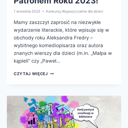
Patronem Roku 2023!
1 września 2023
Konkursy
,
Wypożyczalnia dla dzieci
Mamy zaszczyt zaprosić na niezwykłe
wydarzenie literackie, które wpisuje się w
obchody roku Aleksandra Fredry –
wybitnego komediopisarza oraz autora
znanych wierszy dla dzieci (m.in. „Małpa w
kąpieli” czy „Paweł…
KONKURS
CZYTAJ WIĘCEJ
RECYTATORSKI
–
„WIERSZE,
FRASZKI,
BAJKI
FREDRY”
–
ŚWIĘTUJMY
Z