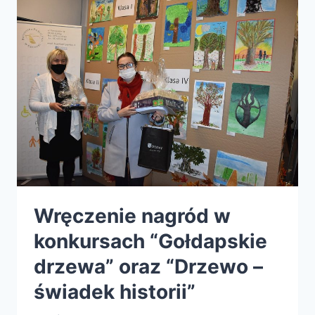
STANOWISKO
DYREKTORA
BIBLIOTEKI
PUBLICZNEJ
W
GOŁDAPI
Wręczenie nagród w
konkursach “Gołdapskie
drzewa” oraz “Drzewo –
świadek historii”