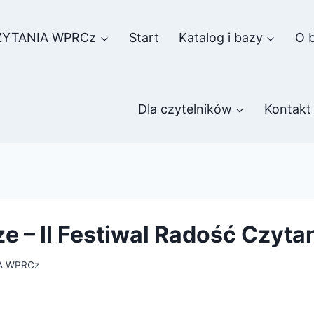
ZYTANIA WPRCz
Start
Katalog i bazy
O b
Dla czytelników
Kontakt
e – II Festiwal Radość Czyta
A WPRCz