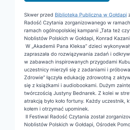
Skwer przed
Biblioteka Publiczna w Gołdapi
z
Radość Czytania zorganizowanego w ramach
ramach ogólnopolskiej kampanii „Tata też cz
Noblistów Polskich w Gołdapi, Konrad Kazani
W „Akademii Pana Kleksa” dzieci wykonywały
zapraszała do rozwiązywania zadań i odkryw
w zabawach inspirowanych przygodami Kubusia
uczestnicy mierzyli się z zadaniami i próbo
Zdrowie” łączyła edukację zdrowotną z akty
się z książkami i audiobookami. Dużym zaint
twórczością Justyny Bednarek. Z kolei w str
atrakcją było koło fortuny. Każdy uczestnik,
kołem i otrzymać upominek.
II Festiwal Radość Czytania został zorganiz
Noblistów Polskich w Gołdapi, Ośrodek Pomo