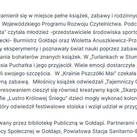
amienił się w miejsce pełne książek, zabawy i rodzinny
 Wojewódzkiego Programu Rozwoju Czytelnictwa. Podc
yta” czytała młodzież -przedstawiciele środowiska spor
ecki- Burmistrz Gołdapi oraz Wioletta Anuszkiewicz-Pr
 eksperymenty i poznawały świat nauki poprzez zabaw
ania bohaterów znanych książek. W „Turlankach w Stum
 Puchatka i jego przyjaciół. Wiele emocji dostarczył
wali swojego szczęścia. W „Krainie Pszczółki Mai” czek
wną zabawą. Miłośnicy książek odwiedzali „Tajemniczy 
eresowaniem cieszył się również kreatywny kącik „Skarp
efie „Lustro Królowej Śniegu” dzieci mogły wykonać kol
 który odwiedził festiwalowe stoiska i wziął udział w p
owany przez bibliotekę Publiczną w Gołdapi. Partneram
cy Społecznej w Gołdapi, Powiatowa Stacja Sanitarno-