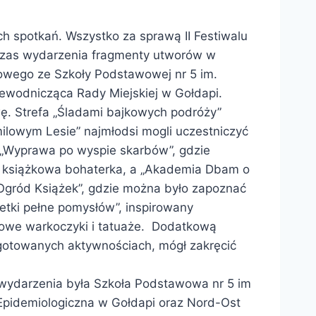
ch spotkań. Wszystko za sprawą II Festiwalu
zas wydarzenia fragmenty utworów w
towego ze Szkoły Podstawowej nr 5 im.
zewodnicząca Rady Miejskiej w Gołdapi.
ę. Strefa „Śladami bajkowych podróży”
ilowym Lesie” najmłodsi mogli uczestniczyć
a „Wyprawa po wyspie skarbów”, gdzie
ała książkowa bohaterka, a „Akademia Dbam o
Ogród Książek”, gdzie można było zapoznać
etki pełne pomysłów”, inspirowany
orowe warkoczyki i tatuaże. Dodatkową
rzygotowanych aktywnościach, mógł zakręcić
i wydarzenia była Szkoła Podstawowa nr 5 im
Epidemiologiczna w Gołdapi oraz Nord-Ost