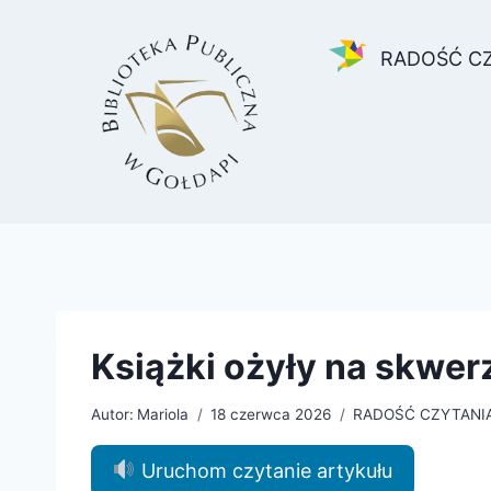
Przejdź
do
RADOŚĆ C
treści
Książki ożyły na skwerz
Autor:
Mariola
18 czerwca 2026
RADOŚĆ CZYTANI
Uruchom czytanie artykułu