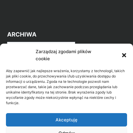
ARCHIWA
Archiwa
Zarządzaj zgodami plików
cookie
Aby zapewnić jak najlepsze wrażenia, korzystamy z technologii, takich
jak pliki cookie, do przechowywania i/lub uzyskiwania dostępu do
informacji o urządzeniu. Zgoda na te technologie pozwoli nam
przetwarzać dane, takie jak zachowanie podczas przeglądania lub
POZNAJ LEPIEJ NASZ REGION
unikalne identyfikatory na tej stronie. Brak wyrażenia zgody lub
wycofanie zgody może niekorzystnie wpłynąć na niektóre cechy i
>
Gołdap Mazurski Zdrój
funkcje.
>
Gołdap
Akceptuję