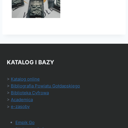
KATALOG I BAZY
>
Katalog online
>
Bibliografia Powiatu Gołdapskiego
>
Biblioteka Cyfrowa
>
Academica
>
e-zasoby
Empik Go