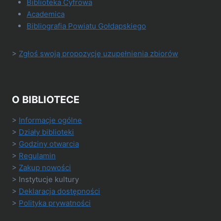
Biblioteka Cyfrowa
Academica
Bibliografia Powiatu Gołdapskiego
>
Zgłoś swoją propozycję uzupełnienia zbiorów
O BIBLIOTECE
>
Informacje ogólne
>
Działy biblioteki
>
Godziny otwarcia
>
Regulamin
>
Zakup nowości
> Instytucje kultury
>
Deklaracja dostępności
>
Polityka prywatności