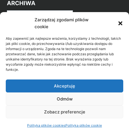
ARCHIWA
Archiwa
Zarządzaj zgodami plików
cookie
Aby zapewnić jak najlepsze wrażenia, korzystamy z technologii, takich
jak pliki cookie, do przechowywania i/lub uzyskiwania dostępu do
informacji o urządzeniu. Zgoda na te technologie pozwoli nam
przetwarzać dane, takie jak zachowanie podczas przeglądania lub
POZNAJ LEPIEJ NASZ REGION
unikalne identyfikatory na tej stronie. Brak wyrażenia zgody lub
wycofanie zgody może niekorzystnie wpłynąć na niektóre cechy i
>
Gołdap Mazurski Zdrój
funkcje.
>
Gołdap
Akceptuję
Odmów
Biblioteka Publiczna w Gołdapi, ul. Partyzantów
Zobacz preferencje
31, 19-500 Gołdap
Polityka plików cookies
Polityka plików cookie