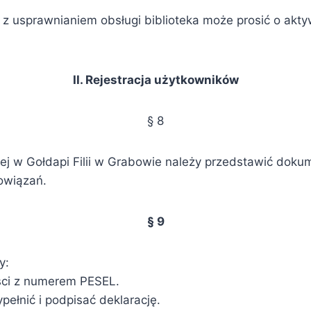
 z usprawnianiem obsługi biblioteka może prosić o akt
II. Rejestracja użytkowników
§ 8
nej w Gołdapi Filii w Grabowie należy przedstawić doku
owiązań.
§ 9
y:
ści z numerem PESEL.
ełnić i podpisać deklarację.