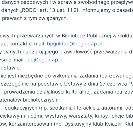
m danych osobowych i w sprawie swobodnego przepływu
danych „RODO” art. 13 ust. 1 i 2), informujemy o zasa
u prawach z tym związanych.
ych przetwarzanych w Bibliotece Publicznej w Gołdapi 
dap, kontakt e-mail:
bpgoldap@bpgoldap.pl
.
ony Danych nadzorującego prawidłowość przetwarzania
esu e-mail:
iod@egoldap.pl
dstawie:
zanie jest niezbędne do wykonania zadania realizowanego
szczególnie na podstawie Ustawy z dnia 27 czerwca 199
 i prowadzeniu działalności kulturalnej. Zadania reali
teriałów bibliotecznych;
– edukacyjnych (np. spotkania literackie z autorami, odc
iekawymi ludźmi, wystawy, warsztaty, kursy, lekcje bibl
, kół zainteresowań (np. Dyskusyjny Klub Książki, Klu