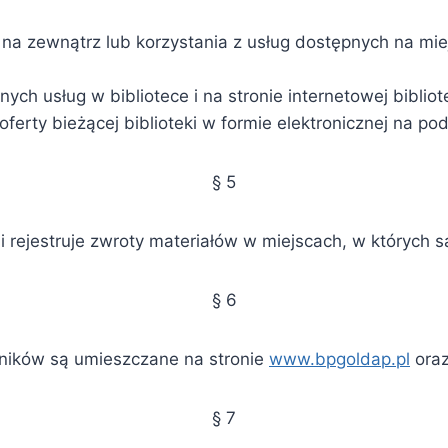
na zewnątrz lub korzystania z usług dostępnych na miej
ych usług w bibliotece i na stronie internetowej bibliot
erty bieżącej biblioteki w formie elektronicznej na po
§ 5
 rejestruje zwroty materiałów w miejscach, w których s
§ 6
ników są umieszczane na stronie
www.bpgoldap.pl
oraz
§ 7