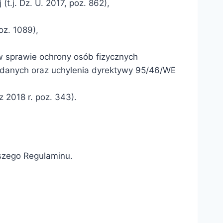
t.j. Dz. U. 2017, poz. 862),
oz. 1089),
w sprawie ochrony osób fizycznych
danych oraz uchylenia dyrektywy 95/46/WE
z 2018 r. poz. 343).
jszego Regulaminu.