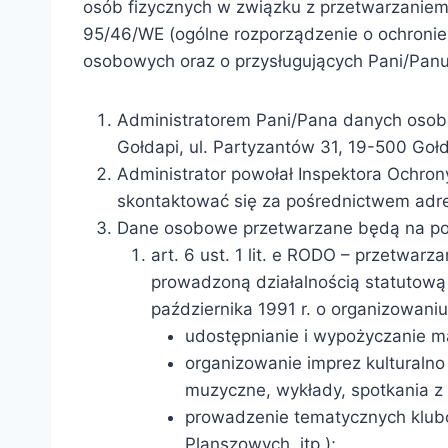
osób fizycznych w związku z przetwarzanie
95/46/WE (ogólne rozporządzenie o ochronie 
osobowych oraz o przysługujących Pani/Pan
Administratorem Pani/Pana danych osobow
Gołdapi, ul. Partyzantów 31, 19-500 Goł
Administrator powołał Inspektora Ochr
skontaktować się za pośrednictwem adr
Dane osobowe przetwarzane będą na po
art. 6 ust. 1 lit. e RODO – przetwar
prowadzoną działalnością statutową 
października 1991 r. o organizowaniu
udostępnianie i wypożyczanie ma
organizowanie imprez kulturalno 
muzyczne, wykłady, spotkania z c
prowadzenie tematycznych klubów
Planszowych, itp.);