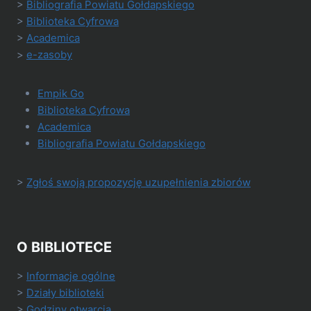
>
Bibliografia Powiatu Gołdapskiego
>
Biblioteka Cyfrowa
>
Academica
>
e-zasoby
Empik Go
Biblioteka Cyfrowa
Academica
Bibliografia Powiatu Gołdapskiego
>
Zgłoś swoją propozycję uzupełnienia zbiorów
O BIBLIOTECE
>
Informacje ogólne
>
Działy biblioteki
>
Godziny otwarcia