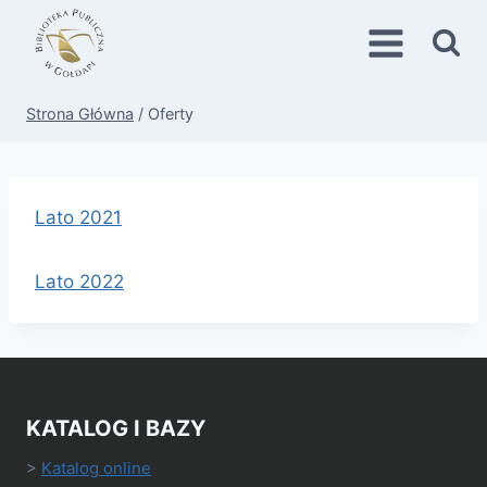
Przejdź
do
treści
Strona Główna
/
Oferty
Lato 2021
Lato 2022
KATALOG I BAZY
>
Katalog online