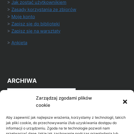
>
Jak zostać użytkownikiem
>
Zasady korzystania ze zbiorów
>
Moje konto
>
Zapisz się do biblioteki
>
Zapisz się na warsztaty
>
Ankieta
ARCHIWA
Archiwa
Zarządzaj zgodami plików
cookie
Aby zapewnić jak najlepsze wrażenia, korzystamy z technologii, takich
jak pliki cookie, do przechowywania i/lub uzyskiwania dostępu do
informacji o urządzeniu. Zgoda na te technologie pozwoli nam
przetwarzać dane, takie jak zachowanie podczas przeglądania lub