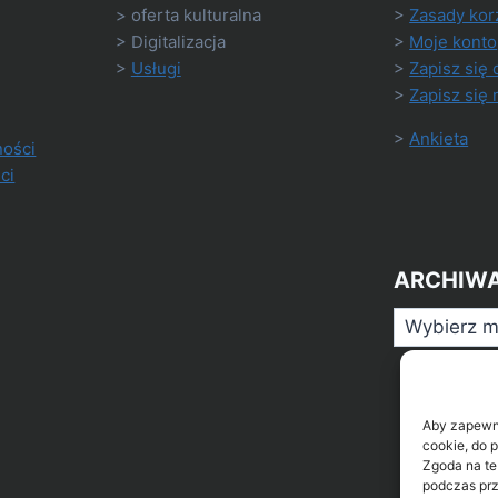
> oferta kulturalna
>
Zasady kor
> Digitalizacja
>
Moje konto
>
Usługi
>
Zapisz się 
>
Zapisz się 
>
Ankieta
ności
ci
ARCHIW
Archiwa
Aby zapewnić
cookie, do 
Zgoda na te
podczas prz