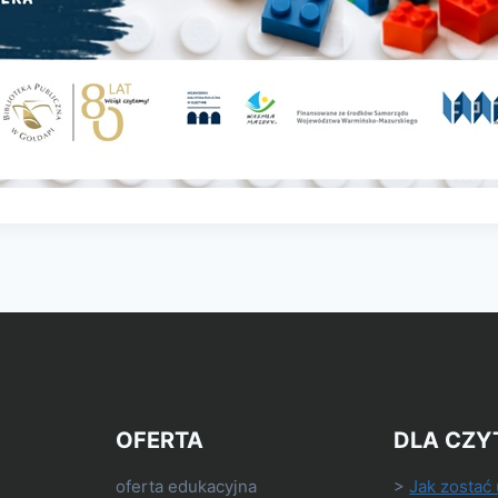
OFERTA
DLA CZY
oferta edukacyjna
>
Jak zostać