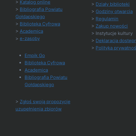
>
Katalog online
>
Działy biblioteki
>
Bibliografia Powiatu
>
Godziny otwarcia
Gołdapskiego
>
Regulamin
>
Biblioteka Cyfrowa
>
Zakup nowości
>
Academica
> Instytucje kultury
>
e-zasoby
>
Deklaracja dostęp
>
Polityka prywatnoś
Empik Go
Biblioteka Cyfrowa
Academica
Bibliografia Powiatu
Gołdapskiego
>
Zgłoś swoją propozycję
uzupełnienia zbiorów