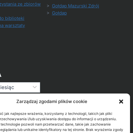
zystania ze zbiorów
>
Gołdap Mazurski Zdrój
>
Gołdap
do biblioteki
na warsztaty
A
Zarządzaj zgodami plików cookie
 jak najlepsze wrażenia, korzystamy z technologii, takich jak pliki
przechowywania i/lub uzyskiwania dostępu do informacji o urządzeniu.
 technologie pozwoli nam przetwarzać dane, takie jak zachowanie
eglądania lub unikalne identyfikatory na tej stronie. Brak wyrażenia zgody