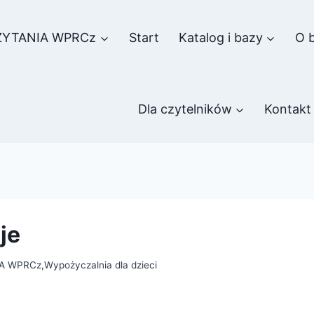
ZYTANIA WPRCz
Start
Katalog i bazy
O b
Dla czytelników
Kontakt
je
A WPRCz
,
Wypożyczalnia dla dzieci