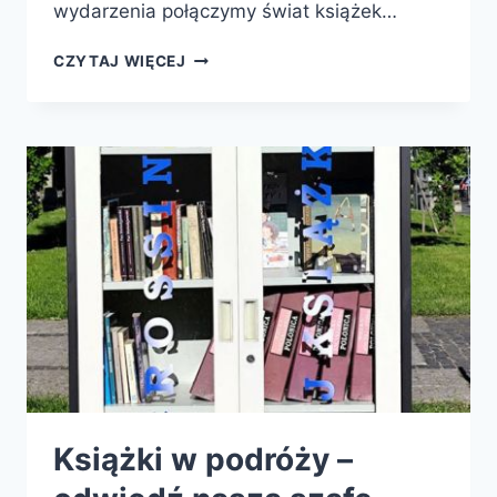
wydarzenia połączymy świat książek…
TATA,
CZYTAJ WIĘCEJ
KTÓRY
CZYTA
I
BUDUJE
Książki w podróży –