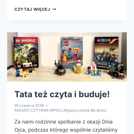
NASZA
CZYTAJ WIĘCEJ
RECEPTA?
CZYTAĆ
CODZIENNIE
–
NAJLEPIEJ
RAZEM!
Tata też czyta i buduje!
26 czerwca 2026
RADOŚĆ CZYTANIA WPRCz
,
Wypożyczalnia dla dzieci
Za nami rodzinne spotkanie z okazji Dnia
Ojca, podczas którego wspólnie czytaliśmy