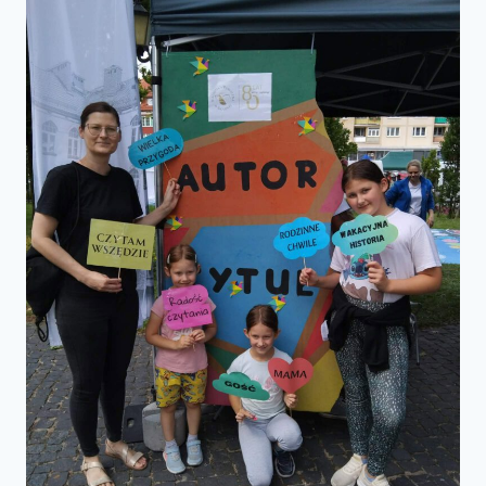
PUBLICZNEJ
W
GOŁDAPI