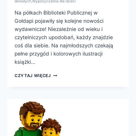
dorosłych
,
Wypożyczalnia dla dzieci
Na półkach Biblioteki Publicznej w
Gołdapi pojawiły się kolejne nowości
wydawnicze! Niezależnie od wieku i
czytelniczych upodobań, każdy znajdzie
coś dla siebie. Na najmłodszych czekają
pełne przygód i kolorowych ilustracji
książki…
ŚWIETNA
CZYTAJ WIĘCEJ
WIADOMOŚĆ
DLA
MIŁOŚNIKÓW
KSIĄŻEK!