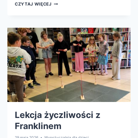
POKAŻ
CZYTAJ WIĘCEJ
SWOJĄ
KSIĄŻKĘ
Lekcja życzliwości z
Franklinem
29 maja 2026
Wypożyczalnia dla dzieci