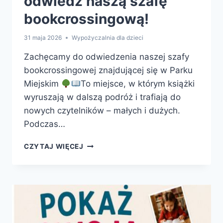
odwiedź naszą szafę
bookcrossingową!
31 maja 2026
Wypożyczalnia dla dzieci
Zachęcamy do odwiedzenia naszej szafy
bookcrossingowej znajdującej się w Parku
Miejskim
To miejsce, w którym książki
wyruszają w dalszą podróż i trafiają do
nowych czytelników – małych i dużych.
Podczas…
KSIĄŻKI
CZYTAJ WIĘCEJ
W
PODRÓŻY
–
ODWIEDŹ
NASZĄ
SZAFĘ
BOOKCROSSINGOWĄ!