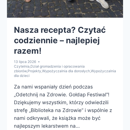
Nasza recepta? Czytać
codziennie – najlepiej
razem!
13 lipca 2026
Czytelnia
,
Dział gromadzenia i opracowania
zbiorów
,
Projekty
,
Wypożyczalnia dla dorosłych
,
Wypożyczalnia
dla dzieci
Za nami wspaniały dzień podczas
„Odetchnij na Zdrowie. Gołdap Festiwal”!
Dziękujemy wszystkim, którzy odwiedzili
strefę „Biblioteka na Zdrowie” i wspólnie z
nami odkrywali, że książka może być
najlepszym lekarstwem na…