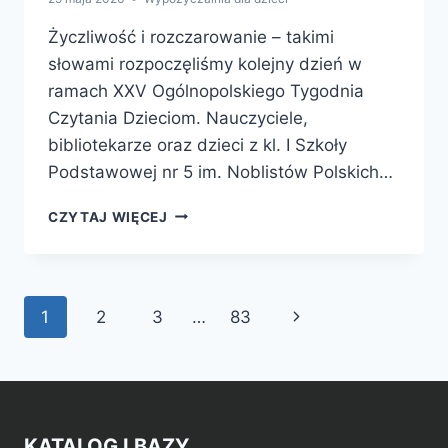
Życzliwość i rozczarowanie – takimi
słowami rozpoczęliśmy kolejny dzień w
ramach XXV Ogólnopolskiego Tygodnia
Czytania Dzieciom. Nauczyciele,
bibliotekarze oraz dzieci z kl. I Szkoły
Podstawowej nr 5 im. Noblistów Polskich…
LEKCJA
CZYTAJ WIĘCEJ
ŻYCZLIWOŚCI
Z
FRANKLINEM
Nawigacja
Następna
1
2
3
…
83
strony
strona
KATALOG I BAZY