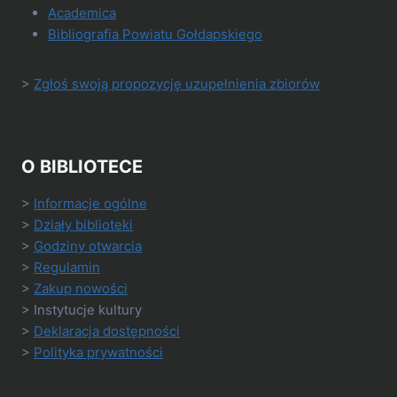
Academica
Bibliografia Powiatu Gołdapskiego
>
Zgłoś swoją propozycję uzupełnienia zbiorów
O BIBLIOTECE
>
Informacje ogólne
>
Działy biblioteki
>
Godziny otwarcia
>
Regulamin
>
Zakup nowości
> Instytucje kultury
>
Deklaracja dostępności
>
Polityka prywatności