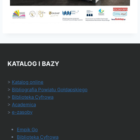
KATALOG I BAZY
>
Katalog online
>
Bibliografia Powiatu Gołdapskiego
>
Biblioteka Cyfrowa
>
Academica
>
e-zasoby
Empik Go
Biblioteka Cyfrowa