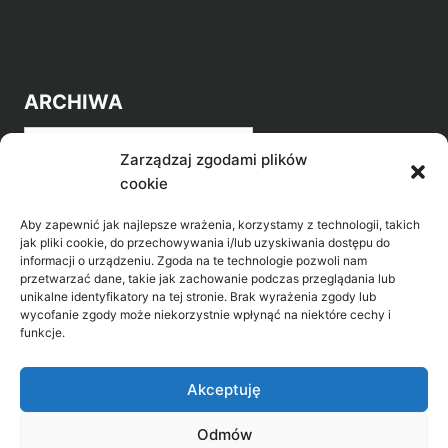
ARCHIWA
Archiwa
Zarządzaj zgodami plików
cookie
Aby zapewnić jak najlepsze wrażenia, korzystamy z technologii, takich
jak pliki cookie, do przechowywania i/lub uzyskiwania dostępu do
informacji o urządzeniu. Zgoda na te technologie pozwoli nam
przetwarzać dane, takie jak zachowanie podczas przeglądania lub
POZNAJ LEPIEJ NASZ REGION
unikalne identyfikatory na tej stronie. Brak wyrażenia zgody lub
wycofanie zgody może niekorzystnie wpłynąć na niektóre cechy i
>
Gołdap Mazurski Zdrój
funkcje.
>
Gołdap
Akceptuję
Odmów