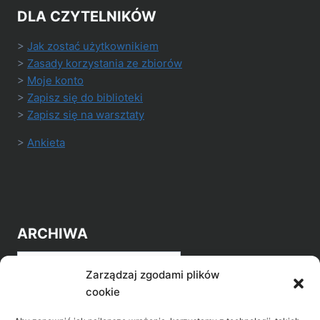
DLA CZYTELNIKÓW
>
Jak zostać użytkownikiem
>
Zasady korzystania ze zbiorów
>
Moje konto
>
Zapisz się do biblioteki
>
Zapisz się na warsztaty
>
Ankieta
ARCHIWA
Archiwa
Zarządzaj zgodami plików
cookie