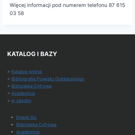
Więcej informacji pod numerem telefonu 87 615
03 58
KATALOG I BAZY
>
Katalog online
>
Bibliografia Powiatu Gołdapskiego
>
Biblioteka Cyfrowa
>
Academica
>
e-zasoby
Empik Go
Biblioteka Cyfrowa
Academica