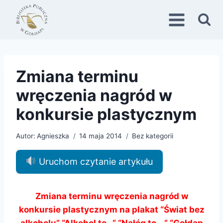
Przejdź
do
treści
Zmiana terminu
wręczenia nagród w
konkursie plastycznym
Autor:
Agnieszka
14 maja 2014
Bez kategorii
Uruchom czytanie artykułu
Zmiana terminu wręczenia nagród w
konkursie plastycznym na plakat “Świat bez
alkoholu” “Alkohol to…” “Nałóg to …” “Gołdap