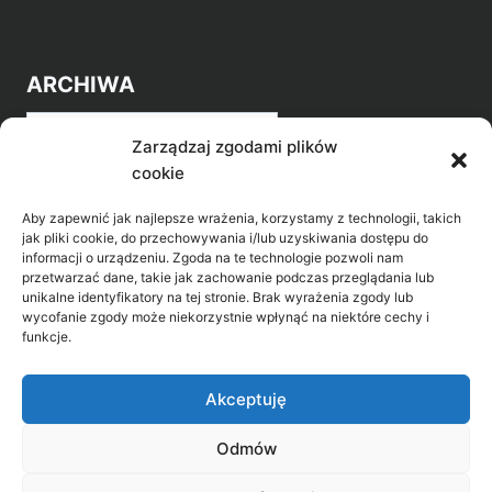
ARCHIWA
Archiwa
Zarządzaj zgodami plików
cookie
Aby zapewnić jak najlepsze wrażenia, korzystamy z technologii, takich
jak pliki cookie, do przechowywania i/lub uzyskiwania dostępu do
informacji o urządzeniu. Zgoda na te technologie pozwoli nam
przetwarzać dane, takie jak zachowanie podczas przeglądania lub
POZNAJ LEPIEJ NASZ REGION
unikalne identyfikatory na tej stronie. Brak wyrażenia zgody lub
wycofanie zgody może niekorzystnie wpłynąć na niektóre cechy i
>
Gołdap Mazurski Zdrój
funkcje.
>
Gołdap
Akceptuję
Odmów
Biblioteka Publiczna w Gołdapi, ul. Partyzantów