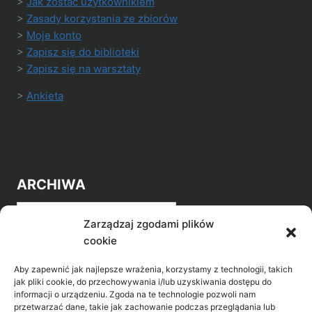
>
Jak zostać użytkownikiem
>
Zasady korzystania ze zbiorów
>
Moje konto
>
Zapisz się do biblioteki
>
Zapisz się na warsztaty
>
Ankieta
ARCHIWA
Archiwa
Zarządzaj zgodami plików
cookie
Aby zapewnić jak najlepsze wrażenia, korzystamy z technologii, takich
jak pliki cookie, do przechowywania i/lub uzyskiwania dostępu do
informacji o urządzeniu. Zgoda na te technologie pozwoli nam
przetwarzać dane, takie jak zachowanie podczas przeglądania lub