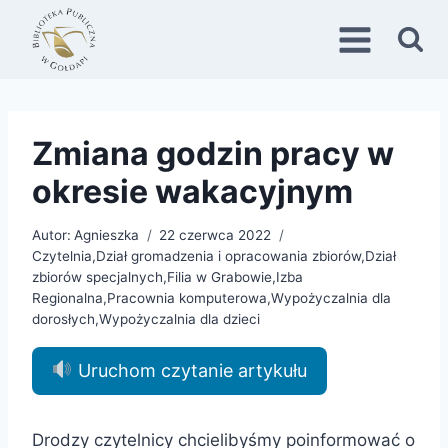
Przejdź
do
treści
Zmiana godzin pracy w
okresie wakacyjnym
Autor:
Agnieszka
22 czerwca 2022
Czytelnia
,
Dział gromadzenia i opracowania zbiorów
,
Dział
zbiorów specjalnych
,
Filia w Grabowie
,
Izba
Regionalna
,
Pracownia komputerowa
,
Wypożyczalnia dla
dorosłych
,
Wypożyczalnia dla dzieci
Uruchom czytanie artykułu
Drodzy czytelnicy chcielibyśmy poinformować o