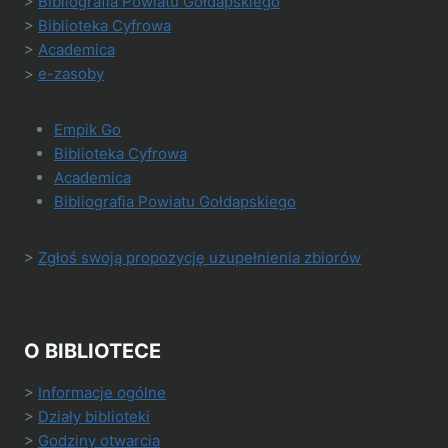
>
Bibliografia Powiatu Gołdapskiego
>
Biblioteka Cyfrowa
>
Academica
>
e-zasoby
Empik Go
Biblioteka Cyfrowa
Academica
Bibliografia Powiatu Gołdapskiego
>
Zgłoś swoją propozycję uzupełnienia zbiorów
O BIBLIOTECE
>
Informacje ogólne
>
Działy biblioteki
>
Godziny otwarcia