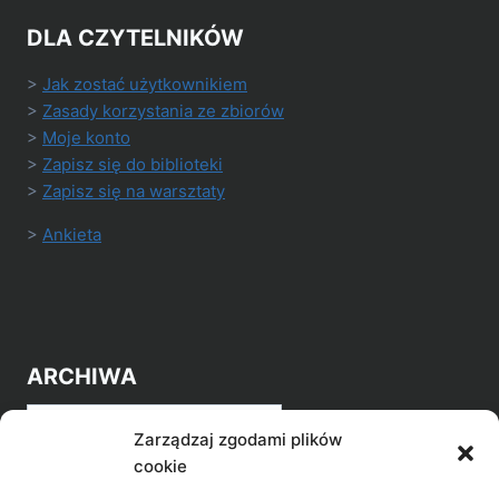
DLA CZYTELNIKÓW
>
Jak zostać użytkownikiem
>
Zasady korzystania ze zbiorów
>
Moje konto
>
Zapisz się do biblioteki
>
Zapisz się na warsztaty
>
Ankieta
ARCHIWA
Archiwa
Zarządzaj zgodami plików
cookie