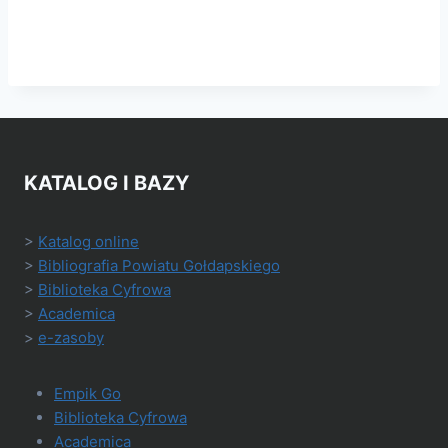
KATALOG I BAZY
>
Katalog online
>
Bibliografia Powiatu Gołdapskiego
>
Biblioteka Cyfrowa
>
Academica
>
e-zasoby
Empik Go
Biblioteka Cyfrowa
Academica