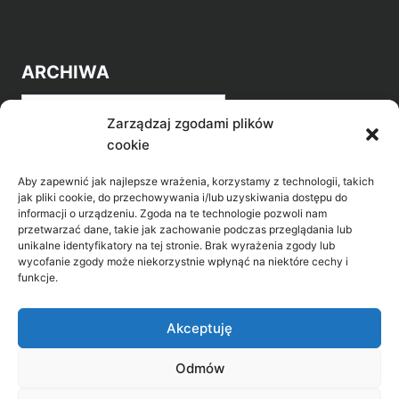
ARCHIWA
Archiwa
Zarządzaj zgodami plików
cookie
Aby zapewnić jak najlepsze wrażenia, korzystamy z technologii, takich
jak pliki cookie, do przechowywania i/lub uzyskiwania dostępu do
informacji o urządzeniu. Zgoda na te technologie pozwoli nam
przetwarzać dane, takie jak zachowanie podczas przeglądania lub
POZNAJ LEPIEJ NASZ REGION
unikalne identyfikatory na tej stronie. Brak wyrażenia zgody lub
wycofanie zgody może niekorzystnie wpłynąć na niektóre cechy i
>
Gołdap Mazurski Zdrój
funkcje.
>
Gołdap
Akceptuję
Odmów
Biblioteka Publiczna w Gołdapi, ul. Partyzantów