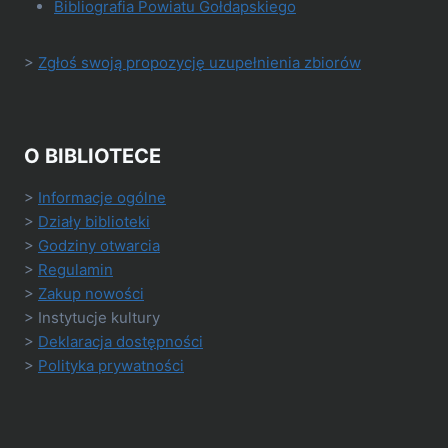
Bibliografia Powiatu Gołdapskiego
>
Zgłoś swoją propozycję uzupełnienia zbiorów
O BIBLIOTECE
>
Informacje ogólne
>
Działy biblioteki
>
Godziny otwarcia
>
Regulamin
>
Zakup nowości
> Instytucje kultury
>
Deklaracja dostępności
>
Polityka prywatności