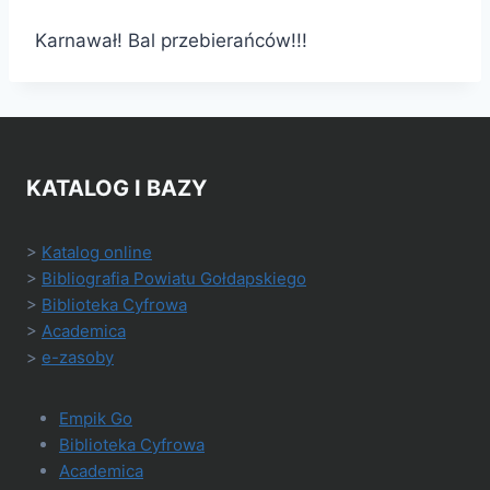
Karnawał! Bal przebierańców!!!
KATALOG I BAZY
>
Katalog online
>
Bibliografia Powiatu Gołdapskiego
>
Biblioteka Cyfrowa
>
Academica
>
e-zasoby
Empik Go
Biblioteka Cyfrowa
Academica