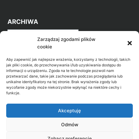
ARCHIWA
Archiwa
Zarządzaj zgodami plików
cookie
Aby zapewnić jak najlepsze wrażenia, korzystamy z technologii, takich
jak pliki cookie, do przechowywania i/lub uzyskiwania dostępu do
informacji o urządzeniu. Zgoda na te technologie pozwoli nam
przetwarzać dane, takie jak zachowanie podczas przeglądania lub
POZNAJ LEPIEJ NASZ REGION
unikalne identyfikatory na tej stronie. Brak wyrażenia zgody lub
wycofanie zgody może niekorzystnie wpłynąć na niektóre cechy i
>
Gołdap Mazurski Zdrój
funkcje.
>
Gołdap
Akceptuję
Odmów
Biblioteka Publiczna w Gołdapi, ul. Partyzantów
Zobacz preferencje