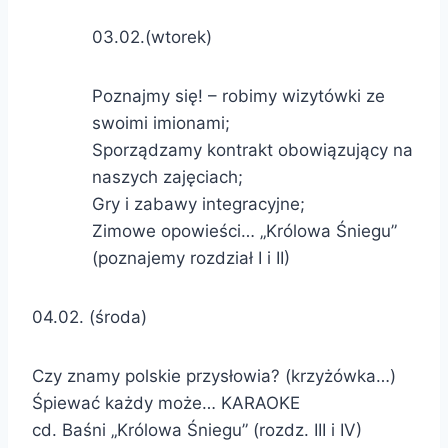
03.02.(wtorek)
Poznajmy się! – robimy wizytówki ze
swoimi imionami;
Sporządzamy kontrakt obowiązujący na
naszych zajęciach;
Gry i zabawy integracyjne;
Zimowe opowieści… „Królowa Śniegu”
(poznajemy rozdział I i II)
04.02. (środa)
Czy znamy polskie przysłowia? (krzyżówka…)
Śpiewać każdy może… KARAOKE
cd. Baśni „Królowa Śniegu” (rozdz. III i IV)