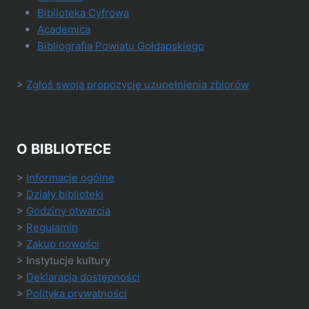
Biblioteka Cyfrowa
Academica
Bibliografia Powiatu Gołdapskiego
>
Zgłoś swoją propozycję uzupełnienia zbiorów
O BIBLIOTECE
>
Informacje ogólne
>
Działy biblioteki
>
Godziny otwarcia
>
Regulamin
>
Zakup nowości
> Instytucje kultury
>
Deklaracja dostępności
>
Polityka prywatności