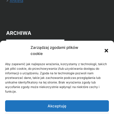
>
Ankieta
ARCHIWA
Archiwa
Zarządzaj zgodami plików
cookie
Aby zapewnić jak najlepsze wrażenia, korzystamy z technologii, takich
jak pliki cookie, do przechowywania i/lub uzyskiwania dostępu do
informacji o urządzeniu. Zgoda na te technologie pozwoli nam
przetwarzać dane, takie jak zachowanie podczas przeglądania lub
POZNAJ LEPIEJ NASZ REGION
unikalne identyfikatory na tej stronie. Brak wyrażenia zgody lub
wycofanie zgody może niekorzystnie wpłynąć na niektóre cechy i
>
Gołdap Mazurski Zdrój
funkcje.
>
Gołdap
Akceptuję