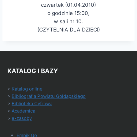
czwartek (01.04.2010)
o godzinie 15:00,
w sali nr 10.
(CZYTELNIA DLA DZIECI)
KATALOG I BAZY
>
Katalog online
>
Bibliografia Powiatu Gołdapskiego
>
Biblioteka Cyfrowa
>
Academica
>
e-zasoby
Empik Go