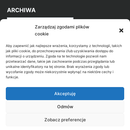
ARCHIWA
Archiwa
Zarządzaj zgodami plików
cookie
Aby zapewnić jak najlepsze wrażenia, korzystamy z technologii, takich
jak pliki cookie, do przechowywania i/lub uzyskiwania dostępu do
informacji o urządzeniu. Zgoda na te technologie pozwoli nam
przetwarzać dane, takie jak zachowanie podczas przeglądania lub
POZNAJ LEPIEJ NASZ REGION
unikalne identyfikatory na tej stronie. Brak wyrażenia zgody lub
wycofanie zgody może niekorzystnie wpłynąć na niektóre cechy i
>
Gołdap Mazurski Zdrój
funkcje.
>
Gołdap
Akceptuję
Odmów
Biblioteka Publiczna w Gołdapi, ul. Partyzantów
Zobacz preferencje
31, 19-500 Gołdap