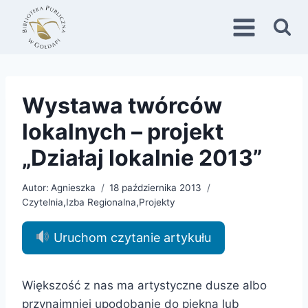
Przejdź
do
treści
Wystawa twórców
lokalnych – projekt
„Działaj lokalnie 2013”
Autor:
Agnieszka
18 października 2013
Czytelnia
,
Izba Regionalna
,
Projekty
Uruchom czytanie artykułu
Większość z nas ma artystyczne dusze albo
przynajmniej upodobanie do piękna lub