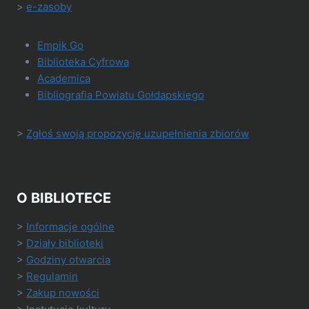
>
e-zasoby
Empik Go
Biblioteka Cyfrowa
Academica
Bibliografia Powiatu Gołdapskiego
>
Zgłoś swoją propozycję uzupełnienia zbiorów
O BIBLIOTECE
>
Informacje ogólne
>
Działy biblioteki
>
Godziny otwarcia
>
Regulamin
>
Zakup nowości