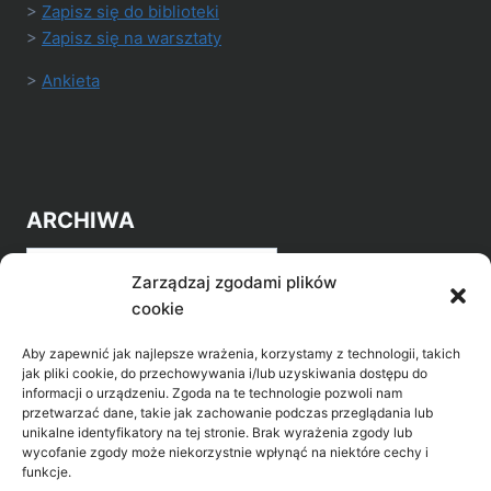
>
Zapisz się do biblioteki
>
Zapisz się na warsztaty
>
Ankieta
ARCHIWA
Archiwa
Zarządzaj zgodami plików
cookie
Aby zapewnić jak najlepsze wrażenia, korzystamy z technologii, takich
jak pliki cookie, do przechowywania i/lub uzyskiwania dostępu do
informacji o urządzeniu. Zgoda na te technologie pozwoli nam
przetwarzać dane, takie jak zachowanie podczas przeglądania lub
POZNAJ LEPIEJ NASZ REGION
unikalne identyfikatory na tej stronie. Brak wyrażenia zgody lub
wycofanie zgody może niekorzystnie wpłynąć na niektóre cechy i
>
Gołdap Mazurski Zdrój
funkcje.