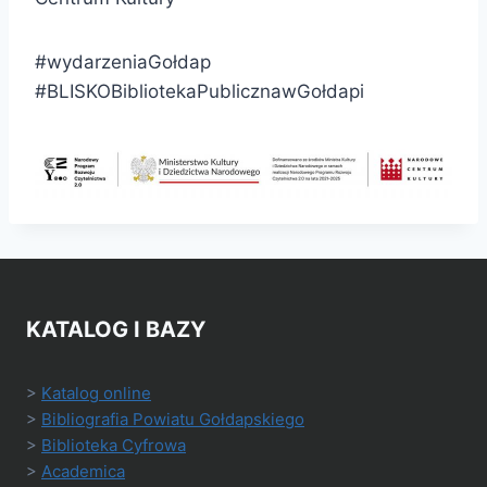
#wydarzeniaGołdap
#BLISKOBibliotekaPublicznawGołdapi
KATALOG I BAZY
>
Katalog online
>
Bibliografia Powiatu Gołdapskiego
>
Biblioteka Cyfrowa
>
Academica