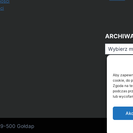
ności
ci
ARCHIW
Archiwa
Aby zapewnić
cookie, do 
Zgoda na te
podczas prz
lub wycofan
Akc
 19-500 Gołdap