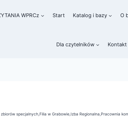
ZYTANIA WPRCz
Start
Katalog i bazy
O b
Dla czytelników
Kontakt
ł zbiorów specjalnych
,
Filia w Grabowie
,
Izba Regionalna
,
Pracownia ko