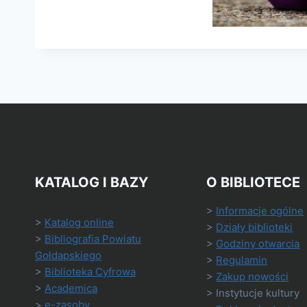
KATALOG I BAZY
O BIBLIOTECE
>
Informacje ogólne
>
Katalog online
>
Działy biblioteki
>
Bibliografia Powiatu
>
Godziny otwarcia
Gołdapskiego
>
Regulamin
>
Biblioteka Cyfrowa
>
Zakup nowości
>
Academica
> Instytucje kultury
>
e-zasoby