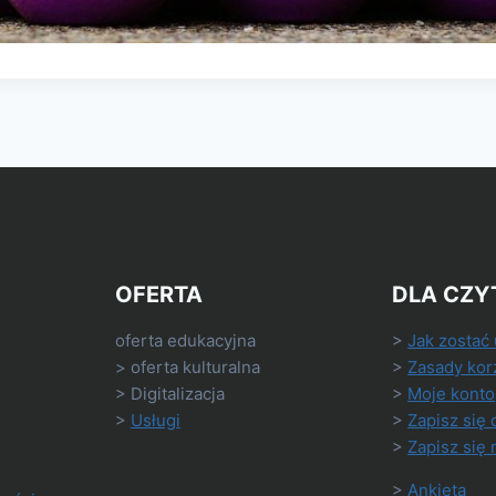
OFERTA
DLA CZY
oferta edukacyjna
>
Jak zostać
> oferta kulturalna
>
Zasady kor
> Digitalizacja
>
Moje konto
>
Usługi
>
Zapisz się 
>
Zapisz się 
>
Ankieta