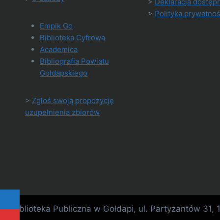
>
Deklaracja dostęp
>
Polityka prywatnoś
Empik Go
Biblioteka Cyfrowa
Academica
Bibliografia Powiatu
Gołdapskiego
>
Zgłoś swoją propozycję
uzupełnienia zbiorów
Biblioteka Publiczna w Gołdapi, ul. Partyzantów 31,