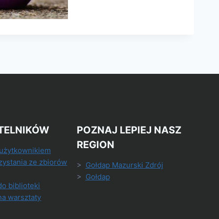
TELNIKÓW
POZNAJ LEPIEJ NASZ
REGION
 użytkownikiem
zystania ze zbiorów
>
Gołdap Mazurski Zdrój
>
Gołdap
do biblioteki
na warsztaty