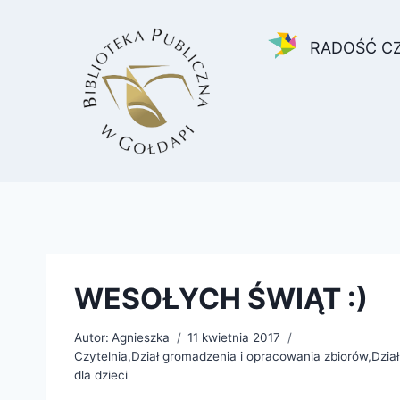
Przejdź
do
RADOŚĆ C
treści
WESOŁYCH ŚWIĄT :)
Autor:
Agnieszka
11 kwietnia 2017
Czytelnia
,
Dział gromadzenia i opracowania zbiorów
,
Dzia
dla dzieci