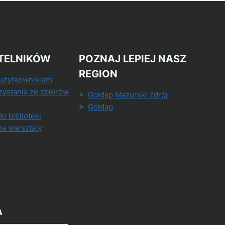
TELNIKÓW
POZNAJ LEPIEJ NASZ
REGION
 użytkownikiem
zystania ze zbiorów
>
Gołdap Mazurski Zdrój
>
Gołdap
do biblioteki
na warsztaty
A