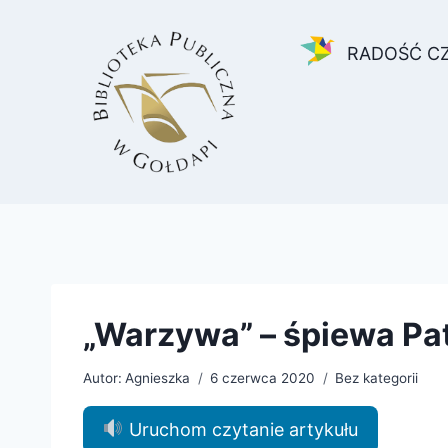
Przejdź
do
RADOŚĆ C
treści
„Warzywa” – śpiewa Pa
Autor:
Agnieszka
6 czerwca 2020
Bez kategorii
Uruchom czytanie artykułu