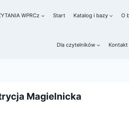
ZYTANIA WPRCz
Start
Katalog i bazy
O b
Dla czytelników
Kontakt
trycja Magielnicka