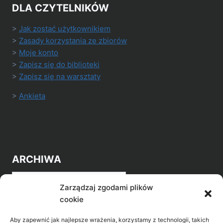
DLA CZYTELNIKÓW
>
Jak zostać użytkownikiem
>
Zasady korzystania ze zbiorów
>
Moje konto
>
Zapisz się do biblioteki
>
Zapisz się na warsztaty
>
Ankieta
ARCHIWA
Archiwa
Zarządzaj zgodami plików
cookie
Aby zapewnić jak najlepsze wrażenia, korzystamy z technologii, takich