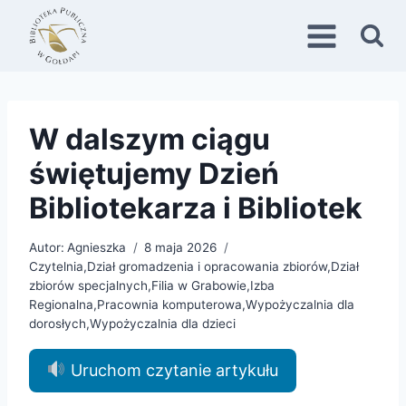
Przejdź
do
treści
W dalszym ciągu
świętujemy Dzień
Bibliotekarza i Bibliotek
Autor:
Agnieszka
8 maja 2026
Czytelnia
,
Dział gromadzenia i opracowania zbiorów
,
Dział
zbiorów specjalnych
,
Filia w Grabowie
,
Izba
Regionalna
,
Pracownia komputerowa
,
Wypożyczalnia dla
dorosłych
,
Wypożyczalnia dla dzieci
Uruchom czytanie artykułu