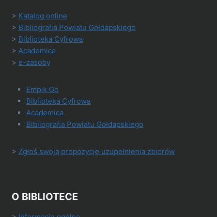
>
Katalog online
>
Bibliografia Powiatu Gołdapskiego
>
Biblioteka Cyfrowa
>
Academica
>
e-zasoby
Empik Go
Biblioteka Cyfrowa
Academica
Bibliografia Powiatu Gołdapskiego
>
Zgłoś swoją propozycję uzupełnienia zbiorów
O BIBLIOTECE
>
Informacje ogólne