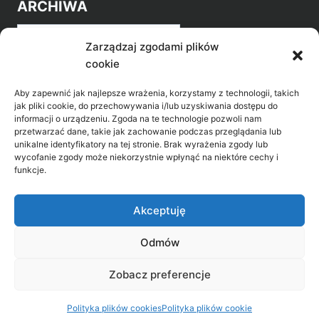
ARCHIWA
Archiwa
Zarządzaj zgodami plików
cookie
Aby zapewnić jak najlepsze wrażenia, korzystamy z technologii, takich
jak pliki cookie, do przechowywania i/lub uzyskiwania dostępu do
informacji o urządzeniu. Zgoda na te technologie pozwoli nam
przetwarzać dane, takie jak zachowanie podczas przeglądania lub
POZNAJ LEPIEJ NASZ REGION
unikalne identyfikatory na tej stronie. Brak wyrażenia zgody lub
wycofanie zgody może niekorzystnie wpłynąć na niektóre cechy i
>
Gołdap Mazurski Zdrój
funkcje.
>
Gołdap
Akceptuję
Odmów
Biblioteka Publiczna w Gołdapi, ul. Partyzantów
Zobacz preferencje
31, 19-500 Gołdap
Polityka plików cookies
Polityka plików cookie