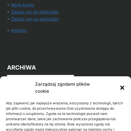
>
Moje konto
>
Zapisz się do biblioteki
>
Zapisz się na warsztaty
>
Ankieta
ARCHIWA
Archiwa
Zarządzaj zgodami plików
cookie
Aby zapewnić jak najlepsze wrażenia, korzystamy z technologii, takich
jak pliki cookie, do przechowywania i/lub uzyskiwania dostępu do
informacji o urządzeniu. Zgoda na te technologie pozwoli nam
przetwarzać dane, takie jak zachowanie podczas przeglądania lub
POZNAJ LEPIEJ NASZ REGION
unikalne identyfikatory na tej stronie. Brak wyrażenia zgody lub
wycofanie zgody może niekorzystnie wpłynąć na niektóre cechy i