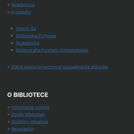
>
Academica
>
e-zasoby
Empik Go
Biblioteka Cyfrowa
Academica
Bibliografia Powiatu Gołdapskiego
>
Zgłoś swoją propozycję uzupełnienia zbiorów
O BIBLIOTECE
>
Informacje ogólne
>
Działy biblioteki
>
Godziny otwarcia
>
Regulamin