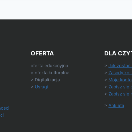
OFERTA
DLA CZY
oferta edukacyjna
>
Jak zostać
> oferta kulturalna
>
Zasady kor
> Digitalizacja
>
Moje konto
>
Usługi
>
Zapisz się 
>
Zapisz się 
>
Ankieta
ności
ci