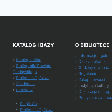
KATALOG I BAZY
O BIBLIOTECE
>
Informacje ogólne
>
Katalog online
>
Działy biblioteki
>
Bibliografia Powiatu
>
Godziny otwarcia
Gołdapskiego
>
Regulamin
>
Biblioteka Cyfrowa
>
Zakup nowości
>
Academica
> Instytucje kultury
>
e-zasoby
>
Deklaracja dostęp
>
Polityka prywatnoś
Empik Go
Biblioteka Cyfrowa