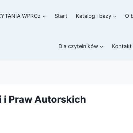
ZYTANIA WPRCz
Start
Katalog i bazy
O b
Dla czytelników
Kontakt
 i Praw Autorskich