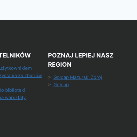
TELNIKÓW
POZNAJ LEPIEJ NASZ
REGION
 użytkownikiem
zystania ze zbiorów
>
Gołdap Mazurski Zdrój
>
Gołdap
do biblioteki
na warsztaty