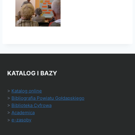
KATALOG I BAZY
>
Katalog online
>
Bibliografia Powiatu Gołdapskiego
>
Biblioteka Cyfrowa
>
Academica
>
e-zasoby