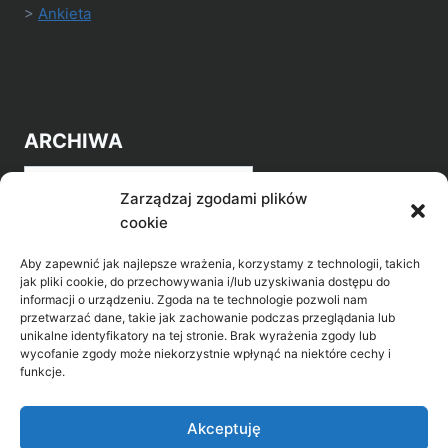
>
Ankieta
ARCHIWA
Archiwa
Zarządzaj zgodami plików
cookie
Aby zapewnić jak najlepsze wrażenia, korzystamy z technologii, takich
jak pliki cookie, do przechowywania i/lub uzyskiwania dostępu do
informacji o urządzeniu. Zgoda na te technologie pozwoli nam
przetwarzać dane, takie jak zachowanie podczas przeglądania lub
POZNAJ LEPIEJ NASZ REGION
unikalne identyfikatory na tej stronie. Brak wyrażenia zgody lub
wycofanie zgody może niekorzystnie wpłynąć na niektóre cechy i
>
Gołdap Mazurski Zdrój
funkcje.
>
Gołdap
Akceptuję