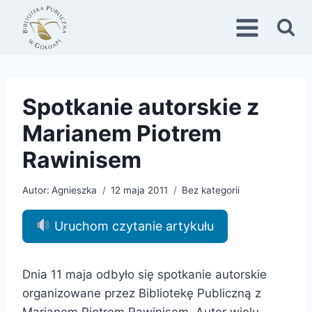
Przejdź
do
treści
Spotkanie autorskie z
Marianem Piotrem
Rawinisem
Autor:
Agnieszka
12 maja 2011
Bez kategorii
Uruchom czytanie artykułu
Dnia 11 maja odbyło się spotkanie autorskie
organizowane przez Bibliotekę Publiczną z
Marianem Piotrem Rawinisem. Autor wielu