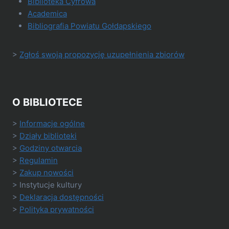
Biblioteka Cyfrowa
Academica
Bibliografia Powiatu Gołdapskiego
>
Zgłoś swoją propozycję uzupełnienia zbiorów
O BIBLIOTECE
>
Informacje ogólne
>
Działy biblioteki
>
Godziny otwarcia
>
Regulamin
>
Zakup nowości
> Instytucje kultury
>
Deklaracja dostępności
>
Polityka prywatności