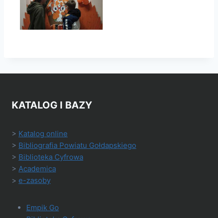
KATALOG I BAZY
>
Katalog online
>
Bibliografia Powiatu Gołdapskiego
>
Biblioteka Cyfrowa
>
Academica
>
e-zasoby
Empik Go