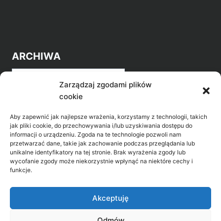
ARCHIWA
Archiwa
Zarządzaj zgodami plików
cookie
Aby zapewnić jak najlepsze wrażenia, korzystamy z technologii, takich
jak pliki cookie, do przechowywania i/lub uzyskiwania dostępu do
informacji o urządzeniu. Zgoda na te technologie pozwoli nam
przetwarzać dane, takie jak zachowanie podczas przeglądania lub
POZNAJ LEPIEJ NASZ REGION
unikalne identyfikatory na tej stronie. Brak wyrażenia zgody lub
wycofanie zgody może niekorzystnie wpłynąć na niektóre cechy i
>
Gołdap Mazurski Zdrój
funkcje.
>
Gołdap
Akceptuję
Odmów