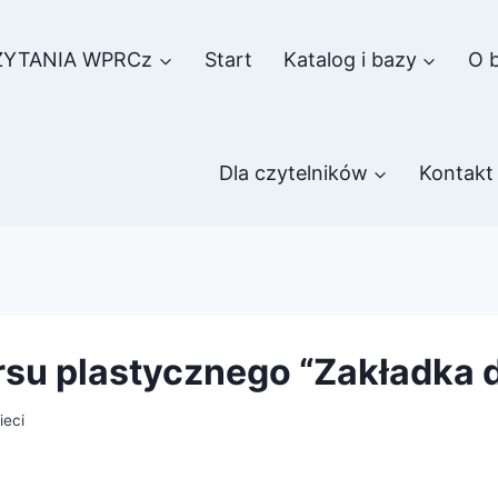
ZYTANIA WPRCz
Start
Katalog i bazy
O b
Dla czytelników
Kontakt
su plastycznego “Zakładka d
ieci