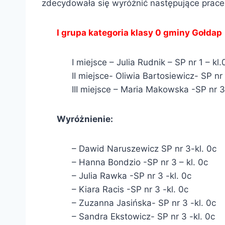
zdecydowała się wyróżnić następujące prace
I grupa kategoria klasy 0 gminy Gołdap
I miejsce – Julia Rudnik – SP nr 1 – kl.
II miejsce- Oliwia Bartosiewicz- SP nr 
III miejsce – Maria Makowska -SP nr 3 
Wyróżnienie:
– Dawid Naruszewicz SP nr 3-kl. 0c
– Hanna Bondzio -SP nr 3 – kl. 0c
– Julia Rawka -SP nr 3 -kl. 0c
– Kiara Racis -SP nr 3 -kl. 0c
– Zuzanna Jasińska- SP nr 3 -kl. 0c
– Sandra Ekstowicz- SP nr 3 -kl. 0c