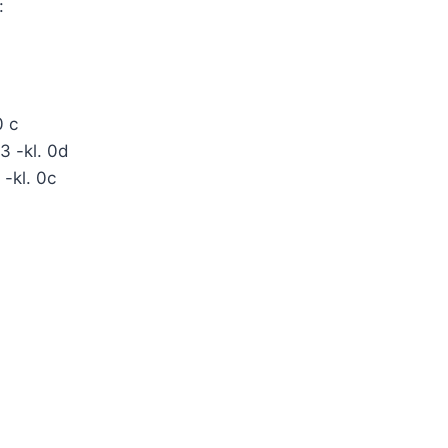
:
0 c
3 -kl. 0d
-kl. 0c