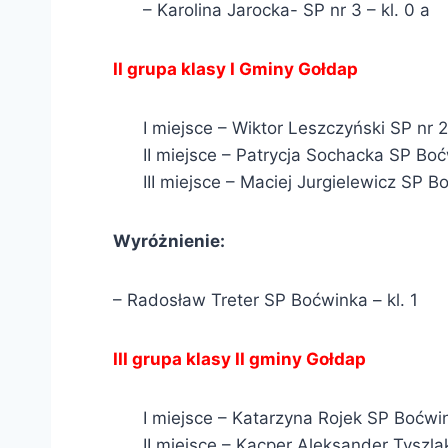
– Karolina Jarocka- SP nr 3 – kl. 0 a
II grupa klasy I Gminy Gołdap
I miejsce – Wiktor Leszczyński SP nr 2 
II miejsce – Patrycja Sochacka SP Boć
III miejsce – Maciej Jurgielewicz SP Bo
Wyróżnienie:
– Radosław Treter SP Boćwinka – kl. 1
III grupa klasy II gminy Gołdap
I miejsce – Katarzyna Rojek SP Boćwin
II miejsce – Kacper Aleksander Tyszlak