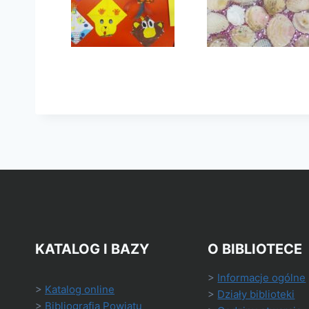
KATALOG I BAZY
O BIBLIOTECE
>
Informacje ogólne
>
Katalog online
>
Działy biblioteki
>
Bibliografia Powiatu