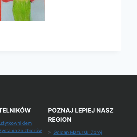
TELNIKÓW
POZNAJ LEPIEJ NASZ
REGION
 użytkownikiem
zystania ze zbiorów
>
Gołdap Mazurski Zdrój