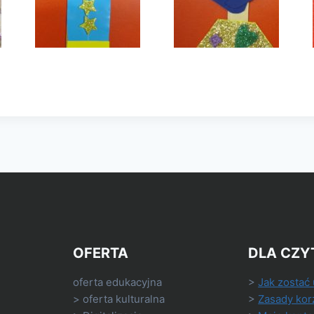
OFERTA
DLA CZY
oferta edukacyjna
>
Jak zostać
> oferta kulturalna
>
Zasady kor