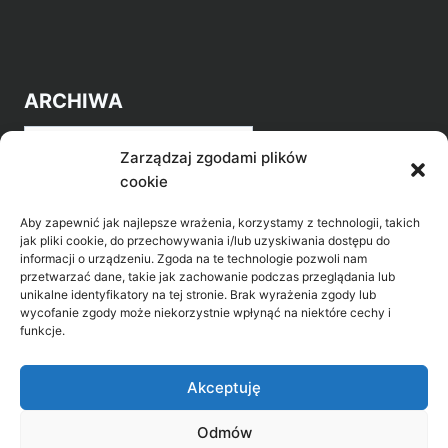
ARCHIWA
Archiwa
Zarządzaj zgodami plików
cookie
Aby zapewnić jak najlepsze wrażenia, korzystamy z technologii, takich
jak pliki cookie, do przechowywania i/lub uzyskiwania dostępu do
informacji o urządzeniu. Zgoda na te technologie pozwoli nam
przetwarzać dane, takie jak zachowanie podczas przeglądania lub
POZNAJ LEPIEJ NASZ REGION
unikalne identyfikatory na tej stronie. Brak wyrażenia zgody lub
wycofanie zgody może niekorzystnie wpłynąć na niektóre cechy i
>
Gołdap Mazurski Zdrój
funkcje.
>
Gołdap
Akceptuję
Odmów