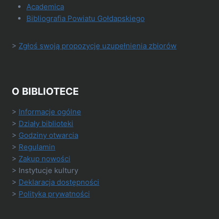
Academica
Bibliografia Powiatu Gołdapskiego
>
Zgłoś swoją propozycję uzupełnienia zbiorów
O BIBLIOTECE
>
Informacje ogólne
>
Działy biblioteki
>
Godziny otwarcia
>
Regulamin
>
Zakup nowości
> Instytucje kultury
>
Deklaracja dostępności
>
Polityka prywatności