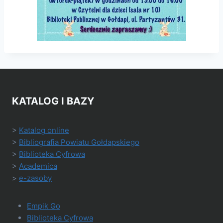
KATALOG I BAZY
>
Katalog online
>
Bibliografia Powiatu Gołdapskiego
>
Biblioteka Cyfrowa
>
Academica
>
e-zasoby
Empik Go
Biblioteka Cyfrowa