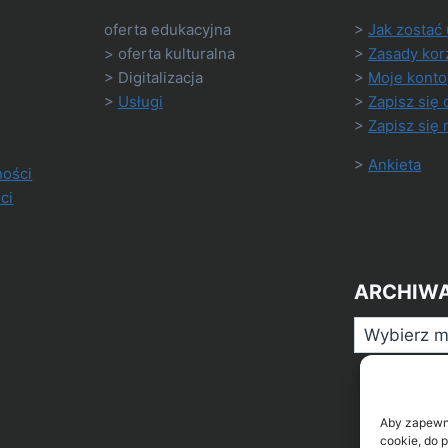
oferta edukacyjna
>
Jak zostać
> oferta kulturalna
>
Zasady kor
> Digitalizacja
>
Moje konto
>
Usługi
>
Zapisz się 
>
Zapisz się 
>
Ankieta
ności
ci
ARCHIW
Archiwa
Aby zapewnić
cookie, do 