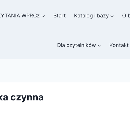
ZYTANIA WPRCz
Start
Katalog i bazy
O b
Dla czytelników
Kontakt
ka czynna