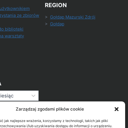
REGION
 użytkownikiem
zystania ze zbiorów
>
Gołdap Mazurski Zdrój
>
Gołdap
do biblioteki
na warsztaty
A
Zarządzaj zgodami plików cookie
 jak najlepsze wrażenia, korzystamy z technologii, takich jak pliki
przechowywania i/lub uzyskiwania dostępu do informacji o urządzeniu.