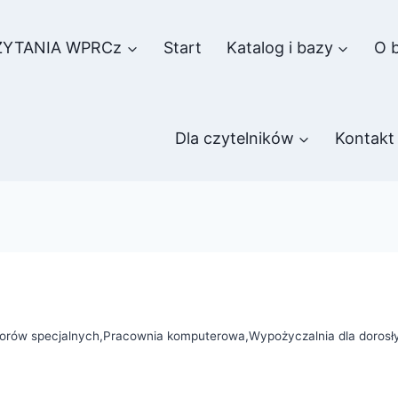
ZYTANIA WPRCz
Start
Katalog i bazy
O b
Dla czytelników
Kontakt
iorów specjalnych
,
Pracownia komputerowa
,
Wypożyczalnia dla dorosł