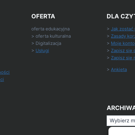
OFERTA
DLA CZY
oferta edukacyjna
>
Jak zostać
> oferta kulturalna
>
Zasady kor
> Digitalizacja
>
Moje konto
>
Usługi
>
Zapisz się 
>
Zapisz się 
>
Ankieta
ności
ci
ARCHIW
Archiwa