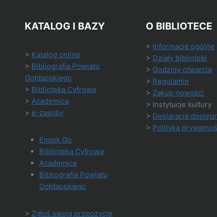
KATALOG I BAZY
O BIBLIOTECE
>
Informacje ogólne
>
Katalog online
>
Działy biblioteki
>
Bibliografia Powiatu
>
Godziny otwarcia
Gołdapskiego
>
Regulamin
>
Biblioteka Cyfrowa
>
Zakup nowości
>
Academica
> Instytucje kultury
>
e-zasoby
>
Deklaracja dostęp
>
Polityka prywatnoś
Empik Go
Biblioteka Cyfrowa
Academica
Bibliografia Powiatu
Gołdapskiego
>
Zgłoś swoją propozycję