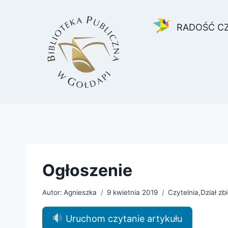
Przejdź
do
RADOŚĆ C
treści
Ogłoszenie
Autor:
Agnieszka
9 kwietnia 2019
Czytelnia
,
Dział zb
Uruchom czytanie artykułu