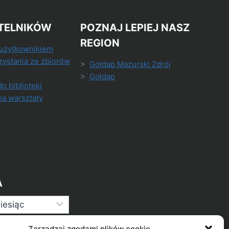
TELNIKÓW
POZNAJ LEPIEJ NASZ
REGION
 użytkownikiem
zystania ze zbiorów
>
Gołdap Mazurski Zdrój
>
Gołdap
do biblioteki
na warsztaty
A
Zarządzaj zgodami plików cookie