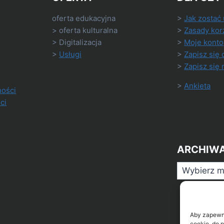
oferta edukacyjna
>
Jak zostać
> oferta kulturalna
>
Zasady kor
> Digitalizacja
>
Moje konto
>
Usługi
>
Zapisz się 
>
Zapisz się 
>
Ankieta
ności
ci
ARCHIW
Archiwa
Aby zapewnić
cookie, do 