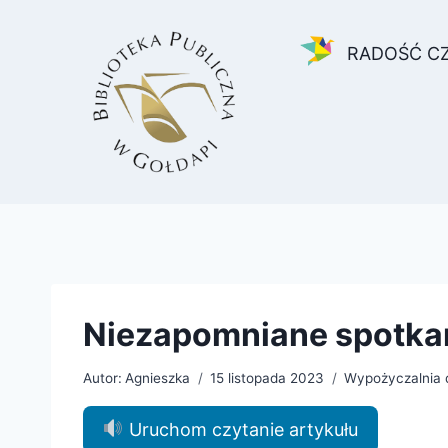
Przejdź
do
RADOŚĆ C
treści
Niezapomniane spotkan
Autor:
Agnieszka
15 listopada 2023
Wypożyczalnia d
Uruchom czytanie artykułu