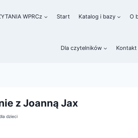
ZYTANIA WPRCz
Start
Katalog i bazy
O b
Dla czytelników
Kontakt
ie z Joanną Jax
la dzieci