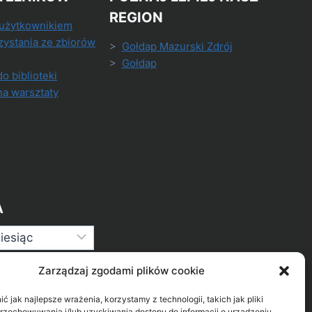
REGION
 użytkownikiem
zystania ze zbiorów
>
Gołdap Mazurski Zdrój
>
Gołdap
do biblioteki
na warsztaty
A
Zarządzaj zgodami plików cookie
 jak najlepsze wrażenia, korzystamy z technologii, takich jak pliki
przechowywania i/lub uzyskiwania dostępu do informacji o urządzeniu.