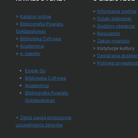
>
Informacje ogólne
>
Katalog online
>
Działy biblioteki
>
Bibliografia Powiatu
>
Godziny otwarcia
Gołdapskiego
>
Regulamin
>
Biblioteka Cyfrowa
>
Zakup nowości
>
Academica
> Instytucje kultury
>
e-zasoby
>
Deklaracja dostęp
>
Polityka prywatnoś
Empik Go
Biblioteka Cyfrowa
Academica
Bibliografia Powiatu
Gołdapskiego
>
Zgłoś swoją propozycję
uzupełnienia zbiorów