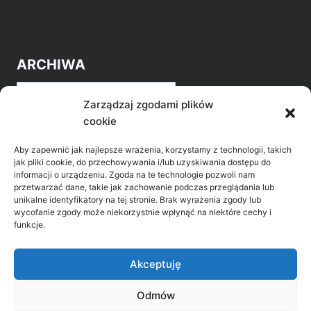
ARCHIWA
Archiwa
Zarządzaj zgodami plików
cookie
Aby zapewnić jak najlepsze wrażenia, korzystamy z technologii, takich
jak pliki cookie, do przechowywania i/lub uzyskiwania dostępu do
informacji o urządzeniu. Zgoda na te technologie pozwoli nam
przetwarzać dane, takie jak zachowanie podczas przeglądania lub
POZNAJ LEPIEJ NASZ REGION
unikalne identyfikatory na tej stronie. Brak wyrażenia zgody lub
wycofanie zgody może niekorzystnie wpłynąć na niektóre cechy i
>
Gołdap Mazurski Zdrój
funkcje.
>
Gołdap
Akceptuję
Odmów