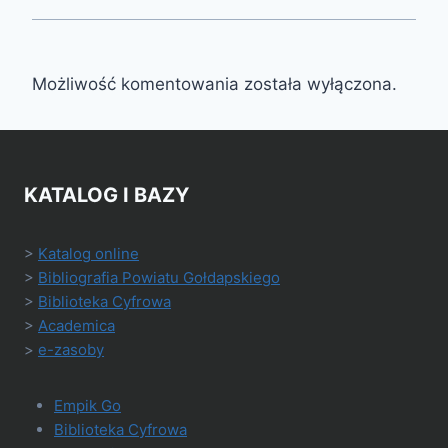
Możliwość komentowania została wyłączona.
KATALOG I BAZY
>
Katalog online
>
Bibliografia Powiatu Gołdapskiego
>
Biblioteka Cyfrowa
>
Academica
>
e-zasoby
Empik Go
Biblioteka Cyfrowa