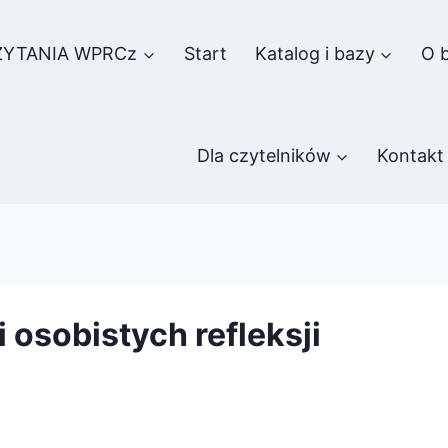
ZYTANIA WPRCz
Start
Katalog i bazy
O b
Dla czytelników
Kontakt
 osobistych refleksji