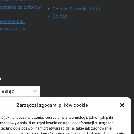
zystania ze zbiorów
>
Gołdap Mazurski Zdrój
>
Gołdap
do biblioteki
na warsztaty
A
Zarządzaj zgodami plików cookie
 jak najlepsze wrażenia, korzystamy z technologii, takich jak pliki
przechowywania i/lub uzyskiwania dostępu do informacji o urządzeniu.
 technologie pozwoli nam przetwarzać dane, takie jak zachowanie
eglądania lub unikalne identyfikatory na tej stronie. Brak wyrażenia zgody