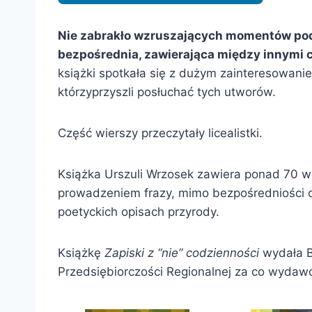
Nie zabrakło wzruszających momentów podc
bezpośrednia, zawierająca między innymi c
książki spotkała się z dużym zainteresowaniem 
którzyprzyszli posłuchać tych utworów.
Część wierszy przeczytały licealistki.
Książka Urszuli Wrzosek zawiera ponad 70 wi
prowadzeniem frazy, mimo bezpośredniości c
poetyckich opisach przyrody.
Książkę
Zapiski z “nie” codzienności
wydała B
Przedsiębiorczości Regionalnej za co wydawc