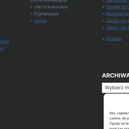
> oferta kulturalna
>
Zasady kor
> Digitalizacja
>
Moje konto
>
Usługi
>
Zapisz się 
>
Zapisz się 
>
Ankieta
ności
ci
ARCHIW
Archiwa
Aby zapewnić
cookie, do 
Zgoda na te
podczas prz