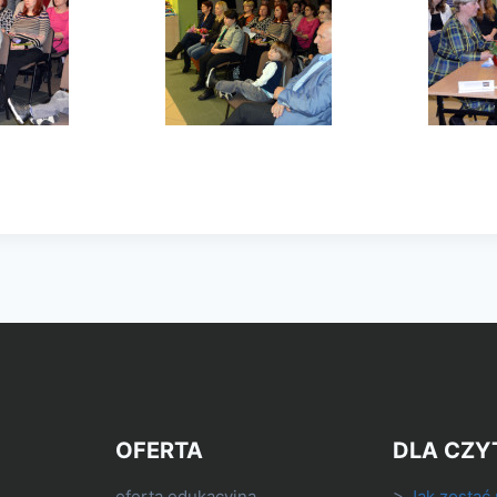
OFERTA
DLA CZY
oferta edukacyjna
>
Jak zostać