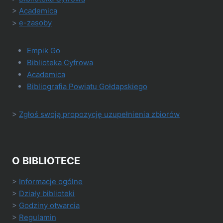
>
Academica
>
e-zasoby
Empik Go
Biblioteka Cyfrowa
Academica
Bibliografia Powiatu Gołdapskiego
>
Zgłoś swoją propozycję uzupełnienia zbiorów
O BIBLIOTECE
>
Informacje ogólne
>
Działy biblioteki
>
Godziny otwarcia
>
Regulamin