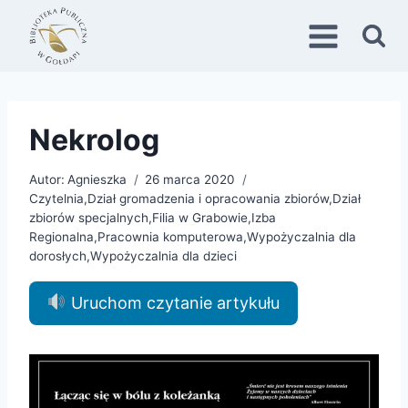
Przejdź
do
treści
Nekrolog
Autor:
Agnieszka
26 marca 2020
Czytelnia
,
Dział gromadzenia i opracowania zbiorów
,
Dział
zbiorów specjalnych
,
Filia w Grabowie
,
Izba
Regionalna
,
Pracownia komputerowa
,
Wypożyczalnia dla
dorosłych
,
Wypożyczalnia dla dzieci
Uruchom czytanie artykułu