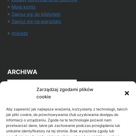
>
Moje konto
>
Zapisz się do biblioteki
>
Zapisz się na warsztaty
>
Ankieta
ARCHIWA
Archiwa
Zarządzaj zgodami plików
cookie
Aby zapewnić jak najlepsze wrażenia, korzystamy z technologii, takich
jak pliki cookie, do przechowywania i/lub uzyskiwania dostępu do
informacji o urządzeniu. Zgoda na te technologie pozwoli nam
przetwarzać dane, takie jak zachowanie podczas przeglądania lub
POZNAJ LEPIEJ NASZ REGION
unikalne identyfikatory na tej stronie. Brak wyrażenia zgody lub