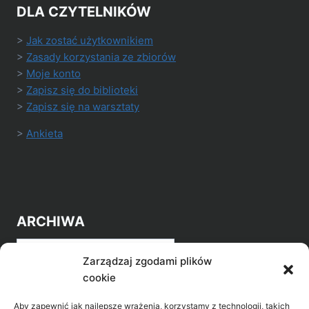
DLA CZYTELNIKÓW
>
Jak zostać użytkownikiem
>
Zasady korzystania ze zbiorów
>
Moje konto
>
Zapisz się do biblioteki
>
Zapisz się na warsztaty
>
Ankieta
ARCHIWA
Archiwa
Zarządzaj zgodami plików
cookie
Aby zapewnić jak najlepsze wrażenia, korzystamy z technologii, takich