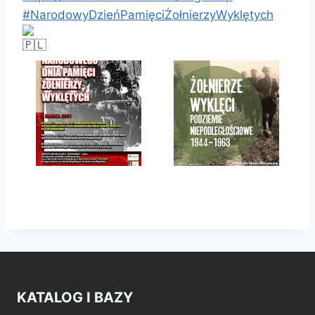
#NarodowyDzieńPamięciŻołnierzyWyklętych
KATALOG I BAZY