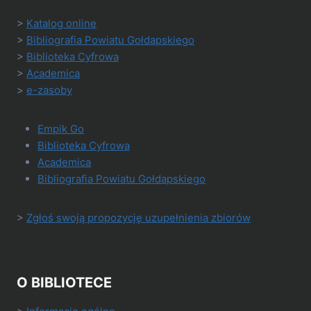
>
Katalog online
>
Bibliografia Powiatu Gołdapskiego
>
Biblioteka Cyfrowa
>
Academica
>
e-zasoby
Empik Go
Biblioteka Cyfrowa
Academica
Bibliografia Powiatu Gołdapskiego
>
Zgłoś swoją propozycję uzupełnienia zbiorów
O BIBLIOTECE