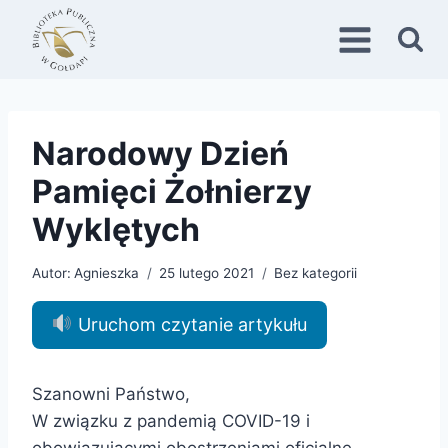
Przejdź
do
treści
Narodowy Dzień
Pamięci Żołnierzy
Wyklętych
Autor:
Agnieszka
25 lutego 2021
Bez kategorii
Uruchom czytanie artykułu
Szanowni Państwo,
W związku z pandemią COVID-19 i
obowiązującymi obostrzeniami oficjalne