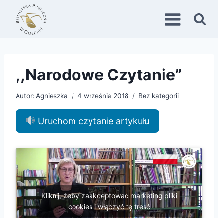
Przejdź
do
treści
,,Narodowe Czytanie”
Autor:
Agnieszka
4 września 2018
Bez kategorii
Uruchom czytanie artykułu
Kliknij, żeby zaakceptować marketing pliki
cookies i włączyć tę treść