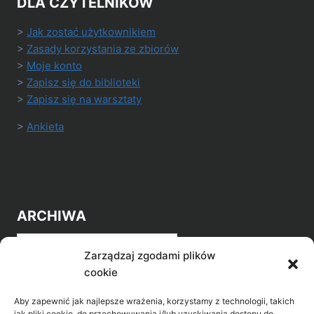
DLA CZYTELNIKÓW
>
Jak zostać użytkownikiem
>
Zasady korzystania ze zbiorów
>
Moje konto
>
Zapisz się do biblioteki
>
Zapisz się na warsztaty
>
Ankieta
ARCHIWA
Archiwa
Zarządzaj zgodami plików
cookie
Aby zapewnić jak najlepsze wrażenia, korzystamy z technologii, takich
jak pliki cookie, do przechowywania i/lub uzyskiwania dostępu do