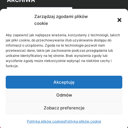
ARCHIWA
Archiwa
Zarządzaj zgodami plików
cookie
Aby zapewnić jak najlepsze wrażenia, korzystamy z technologii, takich
jak pliki cookie, do przechowywania i/lub uzyskiwania dostępu do
informacji o urządzeniu. Zgoda na te technologie pozwoli nam
przetwarzać dane, takie jak zachowanie podczas przeglądania lub
POZNAJ LEPIEJ NASZ REGION
unikalne identyfikatory na tej stronie. Brak wyrażenia zgody lub
wycofanie zgody może niekorzystnie wpłynąć na niektóre cechy i
>
Gołdap Mazurski Zdrój
funkcje.
>
Gołdap
Akceptuję
Odmów
Biblioteka Publiczna w Gołdapi, ul. Partyzantów
Zobacz preferencje
31, 19-500 Gołdap
Polityka plików cookies
Polityka plików cookie