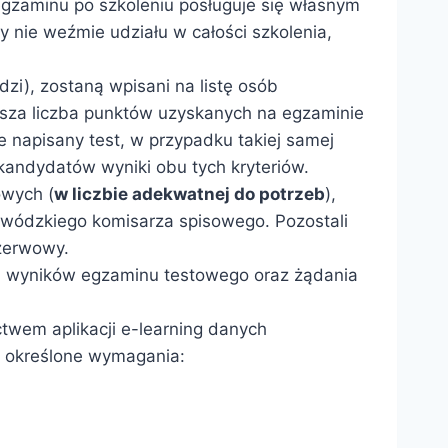
 egzaminu po szkoleniu posługuje się własnym
 nie weźmie udziału w całości szkolenia,
i), zostaną wpisani na listę osób
yższa liczba punktów uzyskanych na egzaminie
e napisany test, w przypadku takiej samej
kandydatów wyniki obu tych kryteriów.
owych (
w liczbie adekwatnej do potrzeb
),
ewódzkiego komisarza spisowego. Pozostali
ezerwowy.
u wyników egzaminu testowego oraz żądania
twem aplikacji e-learning danych
ć określone wymagania: