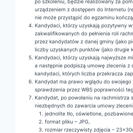
po szkoleniu, będzie realizowany za pom
urządzeniem z dostępem do Internetu (re
nie może przystąpić do egzaminu kończą
Kandydaci, którzy uzyskają pozytywny w
zakwalifikowanych do pełnienia roli rac
przez kandydatów z danej gminy (jako pie
liczby uzyskanych punktów (jako drugie 
Kandydaci, którzy uzyskają najwyższe mi
a następnie podpiszą umowę zlecenia z 
kandydaci, których liczba przekracza z
Kandydat ma prawo wglądu do swojego t
sprawdzenia przez WBS poprawności teg
Kandydat, po powołaniu na rachmistrza s
niezbędnych do zawarcia umowy zlecenia 
jednolite tło, oświetlone, pozbawio
format pliku – JPG,
rozmiar rzeczywisty zdjęcia – 23x3