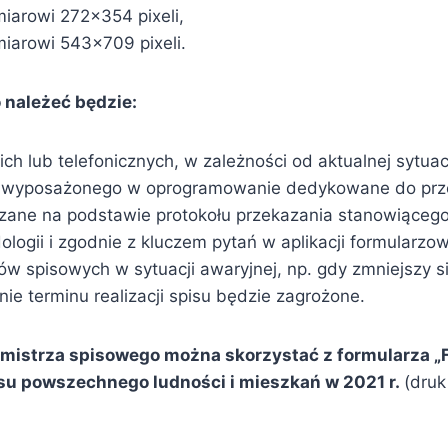
miarowi 272×354 pixeli,
miarowi 543×709 pixeli.
 należeć będzie:
 lub telefonicznych, w zależności od aktualnej sytuac
 wyposażonego w oprogramowanie dedykowane do przep
azane na podstawie protokołu przekazania stanowiącego
ogii i zgodnie z kluczem pytań w aplikacji formularzow
zów spisowych w sytuacji awaryjnej, np. gdy zmniejszy 
nie terminu realizacji spisu będzie zagrożone.
hmistrza spisowego można skorzystać z formularza „F
su powszechnego ludności i mieszkań w 2021 r.
(druk