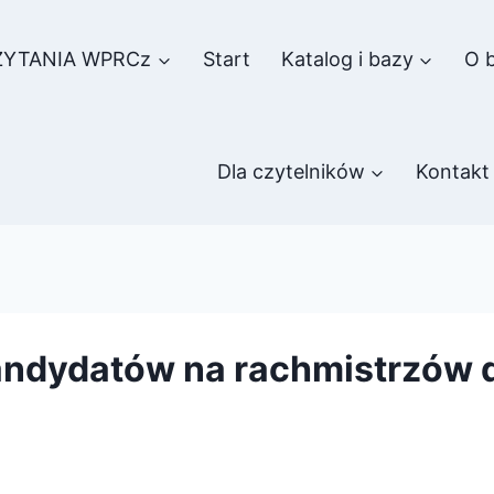
ZYTANIA WPRCz
Start
Katalog i bazy
O b
Dla czytelników
Kontakt
andydatów na rachmistrzów 