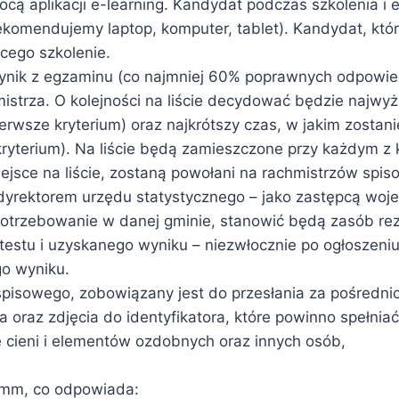
ocą aplikacji e-learning. Kandydat podczas szkolenia i
komendujemy laptop, komputer, tablet). Kandydat, który
cego szkolenie.
ynik z egzaminu (co najmniej 60% poprawnych odpowiedz
hmistrza. O kolejności na liście decydować będzie najw
rwsze kryterium) oraz najkrótszy czas, w jakim zostani
kryterium). Na liście będą zamieszczone przy każdym z 
ejsce na liście, zostaną powołani na rachmistrzów spis
dyrektorem urzędu statystycznego – jako zastępcą woj
apotrzebowanie w danej gminie, stanowić będą zasób r
estu i uzyskanego wyniku – niezwłocznie po ogłoszeni
o wyniku.
pisowego, zobowiązany jest do przesłania za pośrednic
oraz zdjęcia do identyfikatora, które powinno spełnia
ne cieni i elementów ozdobnych oraz innych osób,
0mm, co odpowiada: