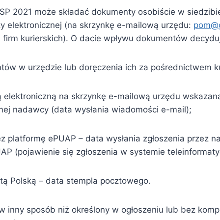
P 2021 może składać dokumenty osobiście w siedzibie
y elektronicznej (na skrzynkę e-mailową urzędu:
pom@g
, firm kurierskich). O dacie wpływu dokumentów decydu
tów w urzędzie lub doręczenia ich za pośrednictwem ku
 elektroniczną na skrzynkę e-mailową urzędu wskazan
znej nadawcy (data wysłania wiadomości e-mail);
z platformę ePUAP – data wysłania zgłoszenia przez 
P (pojawienie się zgłoszenia w systemie teleinformat
tą Polską – data stempla pocztowego.
 w inny sposób niż określony w ogłoszeniu lub bez k