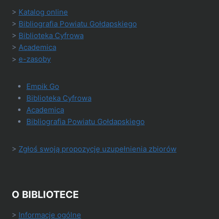
>
Katalog online
>
Bibliografia Powiatu Gołdapskiego
>
Biblioteka Cyfrowa
>
Academica
>
e-zasoby
Empik Go
Biblioteka Cyfrowa
Academica
Bibliografia Powiatu Gołdapskiego
>
Zgłoś swoją propozycję uzupełnienia zbiorów
O BIBLIOTECE
>
Informacje ogólne