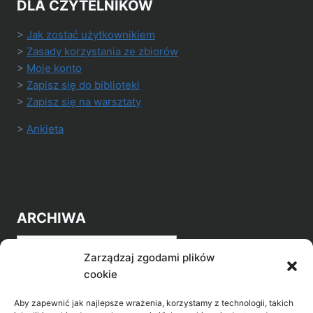
DLA CZYTELNIKÓW
>
Jak zostać użytkownikiem
>
Zasady korzystania ze zbiorów
>
Moje konto
>
Zapisz się do biblioteki
>
Zapisz się na warsztaty
>
Ankieta
ARCHIWA
Archiwa
Zarządzaj zgodami plików
cookie
Aby zapewnić jak najlepsze wrażenia, korzystamy z technologii, takich