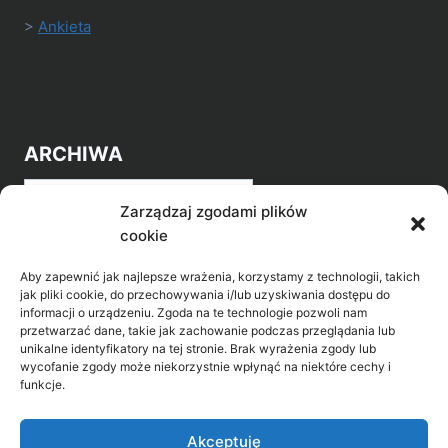
>
Ankieta
ARCHIWA
Archiwa
Zarządzaj zgodami plików
cookie
Aby zapewnić jak najlepsze wrażenia, korzystamy z technologii, takich
jak pliki cookie, do przechowywania i/lub uzyskiwania dostępu do
informacji o urządzeniu. Zgoda na te technologie pozwoli nam
przetwarzać dane, takie jak zachowanie podczas przeglądania lub
POZNAJ LEPIEJ NASZ REGION
unikalne identyfikatory na tej stronie. Brak wyrażenia zgody lub
wycofanie zgody może niekorzystnie wpłynąć na niektóre cechy i
>
Gołdap Mazurski Zdrój
funkcje.
>
Gołdap
Akceptuję