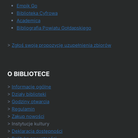
Empik Go
Biblioteka Cyfrowa
Academica
Bibliografia Powiatu Gołdapskiego
>
Zgłoś swoją propozycję uzupełnienia zbiorów
O BIBLIOTECE
>
Informacje ogólne
>
Działy biblioteki
>
Godziny otwarcia
>
Regulamin
>
Zakup nowości
> Instytucje kultury
>
Deklaracja dostępności