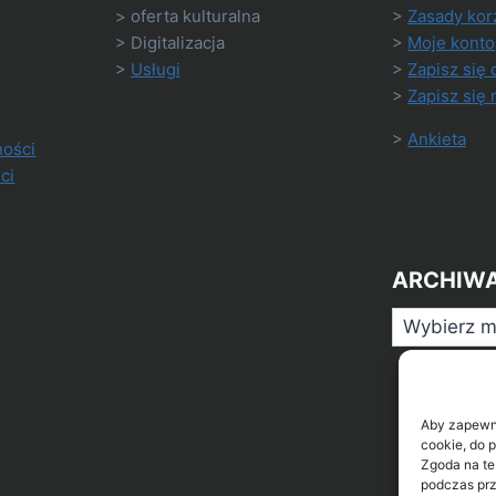
> oferta kulturalna
>
Zasady kor
> Digitalizacja
>
Moje konto
>
Usługi
>
Zapisz się 
>
Zapisz się 
>
Ankieta
ności
ci
ARCHIW
Archiwa
Aby zapewnić
cookie, do 
Zgoda na te
podczas prz