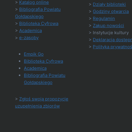
>
Katalog online
>
Działy biblioteki
>
Bibliografia Powiatu
>
Godziny otwarcia
Gołdapskiego
>
Regulamin
>
Biblioteka Cyfrowa
>
Zakup nowości
>
Academica
> Instytucje kultury
>
e-zasoby
>
Deklaracja dostęp
>
Polityka prywatnoś
Empik Go
Biblioteka Cyfrowa
Academica
Bibliografia Powiatu
Gołdapskiego
>
Zgłoś swoją propozycję
uzupełnienia zbiorów