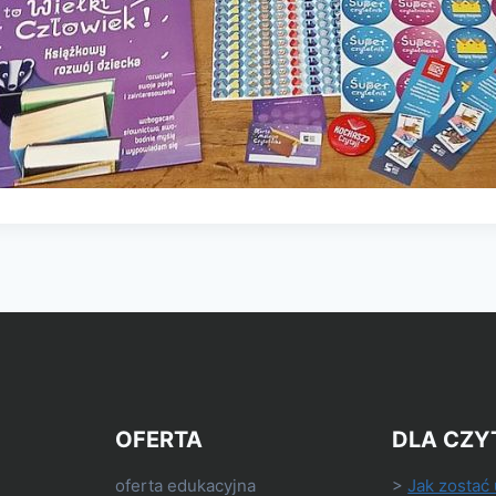
OFERTA
DLA CZY
oferta edukacyjna
>
Jak zostać