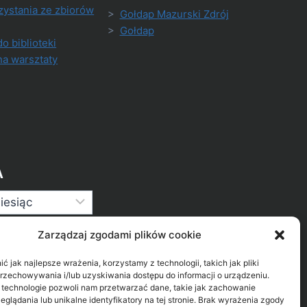
zystania ze zbiorów
>
Gołdap Mazurski Zdrój
>
Gołdap
do biblioteki
na warsztaty
A
Zarządzaj zgodami plików cookie
 jak najlepsze wrażenia, korzystamy z technologii, takich jak pliki
przechowywania i/lub uzyskiwania dostępu do informacji o urządzeniu.
 technologie pozwoli nam przetwarzać dane, takie jak zachowanie
eglądania lub unikalne identyfikatory na tej stronie. Brak wyrażenia zgody