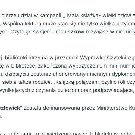
 bierze udział w kampanii ,, Mała książka- wielki człow
. Wspólna lektura może stać się nie tylko wielką przyj
innych. Czytając swojemu maluszkowi rozwijasz w nim um
j biblioteki otrzyma w prezencie Wyprawkę Czytelniczą,
tę w bibliotece, zakończoną wypożyczeniem minimum jed
niu dziesięciu zostanie uhonorowany imiennym dyplome
ebie także rodzice. „Książką połączeni, czyli o roli cz
wynikających z czytania dzieciom oraz podpowiadająca, 
człowiek”
została dofinansowana przez Ministerstwo K
.
 rodzicami do odwiedzenia naszej biblioteki w godzinac