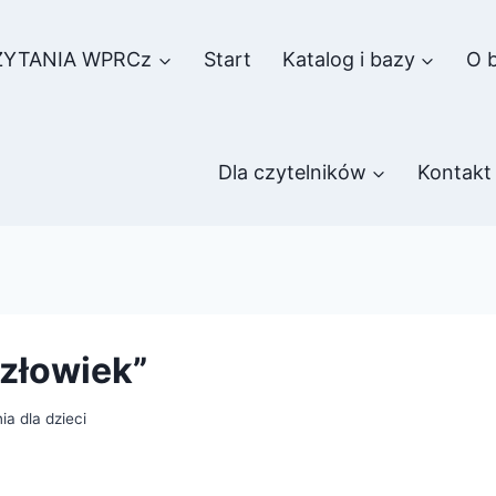
ZYTANIA WPRCz
Start
Katalog i bazy
O b
Dla czytelników
Kontakt
człowiek”
a dla dzieci