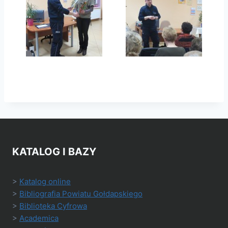
KATALOG I BAZY
>
Katalog online
>
Bibliografia Powiatu Gołdapskiego
>
Biblioteka Cyfrowa
>
Academica