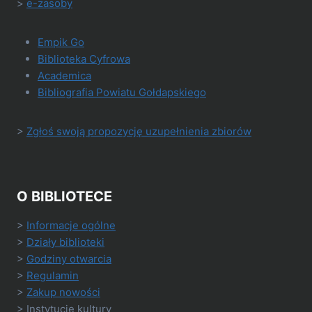
>
e-zasoby
Empik Go
Biblioteka Cyfrowa
Academica
Bibliografia Powiatu Gołdapskiego
>
Zgłoś swoją propozycję uzupełnienia zbiorów
O BIBLIOTECE
>
Informacje ogólne
>
Działy biblioteki
>
Godziny otwarcia
>
Regulamin
>
Zakup nowości
> Instytucje kultury