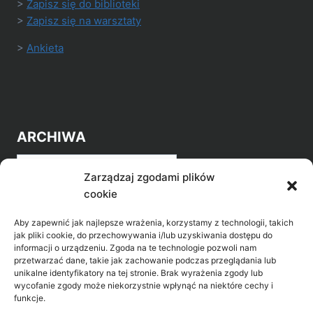
>
Zapisz się do biblioteki
>
Zapisz się na warsztaty
>
Ankieta
ARCHIWA
Archiwa
Zarządzaj zgodami plików
cookie
Aby zapewnić jak najlepsze wrażenia, korzystamy z technologii, takich
jak pliki cookie, do przechowywania i/lub uzyskiwania dostępu do
informacji o urządzeniu. Zgoda na te technologie pozwoli nam
przetwarzać dane, takie jak zachowanie podczas przeglądania lub
POZNAJ LEPIEJ NASZ REGION
unikalne identyfikatory na tej stronie. Brak wyrażenia zgody lub
wycofanie zgody może niekorzystnie wpłynąć na niektóre cechy i
>
Gołdap Mazurski Zdrój
funkcje.
>
Gołdap