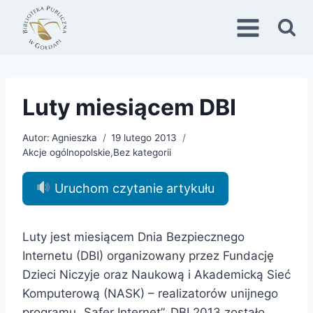
Przejdź
do
treści
Luty miesiącem DBI
Autor:
Agnieszka
19 lutego 2013
Akcje ogólnopolskie
,
Bez kategorii
Uruchom czytanie artykułu
Luty jest miesiącem Dnia Bezpiecznego
Internetu (DBI) organizowany przez Fundację
Dzieci Niczyje oraz Naukową i Akademicką Sieć
Komputerową (NASK) – realizatorów unijnego
programu „Safer Internet”. DBI 2013 zostało