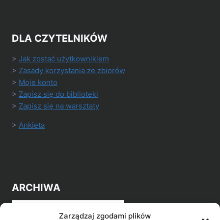
DLA CZYTELNIKÓW
>
Jak zostać użytkownikiem
>
Zasady korzystania ze zbiorów
>
Moje konto
>
Zapisz się do biblioteki
>
Zapisz się na warsztaty
>
Ankieta
ARCHIWA
Archiwa
Zarządzaj zgodami plików