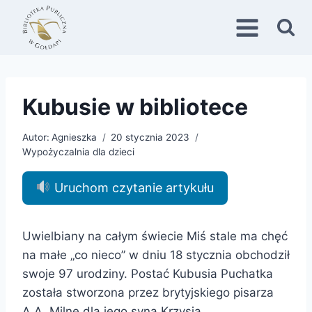
Przejdź
do
treści
Kubusie w bibliotece
Autor:
Agnieszka
20 stycznia 2023
Wypożyczalnia dla dzieci
Uruchom czytanie artykułu
Uwielbiany na całym świecie Miś stale ma chęć
na małe „co nieco” w dniu 18 stycznia obchodził
swoje 97 urodziny. Postać Kubusia Puchatka
została stworzona przez brytyjskiego pisarza
A.A. Milne dla jego syna Krzysia.