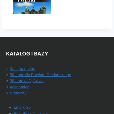
KATALOG I BAZY
>
Katalog online
>
Bibliografia Powiatu Gołdapskiego
>
Biblioteka Cyfrowa
>
Academica
>
e-zasoby
Empik Go
Biblioteka Cyfrowa