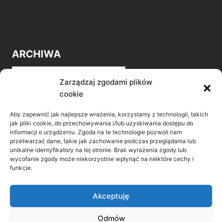
ARCHIWA
Archiwa
Zarządzaj zgodami plików
cookie
Aby zapewnić jak najlepsze wrażenia, korzystamy z technologii, takich
jak pliki cookie, do przechowywania i/lub uzyskiwania dostępu do
informacji o urządzeniu. Zgoda na te technologie pozwoli nam
przetwarzać dane, takie jak zachowanie podczas przeglądania lub
POZNAJ LEPIEJ NASZ REGION
unikalne identyfikatory na tej stronie. Brak wyrażenia zgody lub
wycofanie zgody może niekorzystnie wpłynąć na niektóre cechy i
>
Gołdap Mazurski Zdrój
funkcje.
>
Gołdap
Akceptuję
Odmów