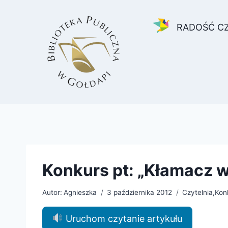
Przejdź
do
RADOŚĆ C
treści
Konkurs pt: „Kłamacz w
Autor:
Agnieszka
3 października 2012
Czytelnia
,
Kon
Uruchom czytanie artykułu