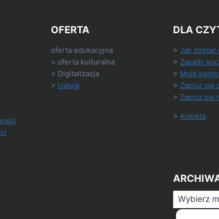
OFERTA
DLA CZY
oferta edukacyjna
>
Jak zostać
> oferta kulturalna
>
Zasady kor
> Digitalizacja
>
Moje konto
>
Usługi
>
Zapisz się 
>
Zapisz się 
>
Ankieta
ności
ci
ARCHIW
Archiwa