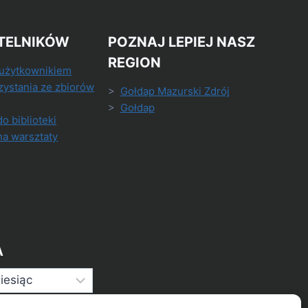
TELNIKÓW
POZNAJ LEPIEJ NASZ
REGION
 użytkownikiem
zystania ze zbiorów
>
Gołdap Mazurski Zdrój
>
Gołdap
do biblioteki
na warsztaty
A