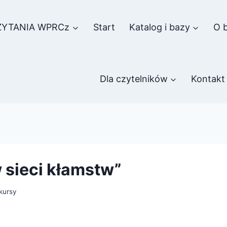
ZYTANIA WPRCz
Start
Katalog i bazy
O b
Dla czytelników
Kontakt
 sieci kłamstw”
kursy