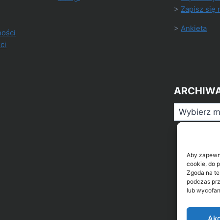
>
Zapisz się 
>
Ankieta
ności
ci
ARCHIW
Archiwa
Aby zapewnić
cookie, do 
Zgoda na te
podczas prz
lub wycofan
Akc