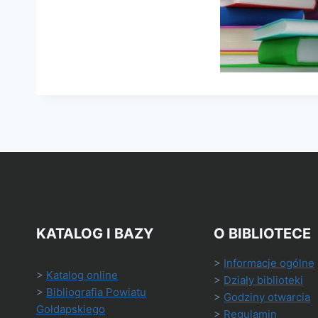
KATALOG I BAZY
O BIBLIOTECE
>
Informacje ogólne
>
Katalog online
>
Działy biblioteki
>
Bibliografia Powiatu
>
Godziny otwarcia
Gołdapskiego
>
Regulamin