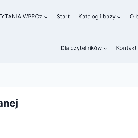
ZYTANIA WPRCz
Start
Katalog i bazy
O b
Dla czytelników
Kontakt
anej