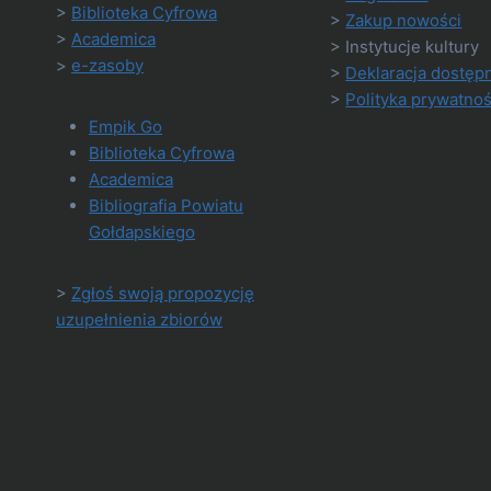
>
Biblioteka Cyfrowa
>
Zakup nowości
>
Academica
> Instytucje kultury
>
e-zasoby
>
Deklaracja dostęp
>
Polityka prywatnoś
Empik Go
Biblioteka Cyfrowa
Academica
Bibliografia Powiatu
Gołdapskiego
>
Zgłoś swoją propozycję
uzupełnienia zbiorów