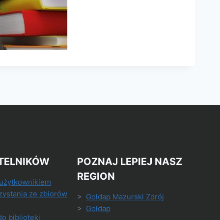
TELNIKÓW
POZNAJ LEPIEJ NASZ
REGION
 użytkownikiem
zystania ze zbiorów
>
Gołdap Mazurski Zdrój
>
Gołdap
do biblioteki