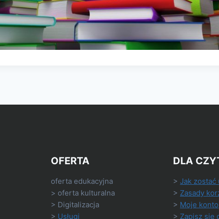
OFERTA
DLA CZY
oferta edukacyjna
>
Jak zostać
> oferta kulturalna
>
Zasady kor
> Digitalizacja
>
Moje konto
>
Usługi
>
Zapisz się 