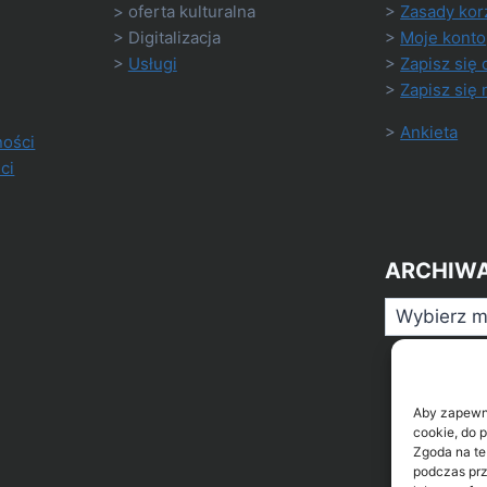
> oferta kulturalna
>
Zasady kor
> Digitalizacja
>
Moje konto
>
Usługi
>
Zapisz się 
>
Zapisz się 
>
Ankieta
ności
ci
ARCHIW
Archiwa
Aby zapewnić
cookie, do 
Zgoda na te
podczas prz