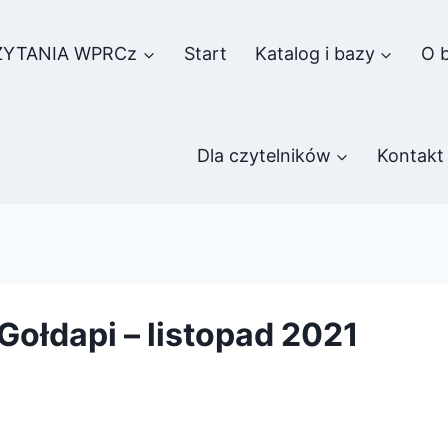
ZYTANIA WPRCz
Start
Katalog i bazy
O b
Dla czytelników
Kontakt
ołdapi – listopad 2021