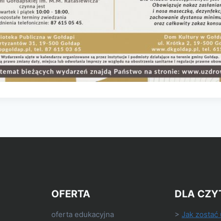
OFERTA
DLA CZY
oferta edukacyjna
>
Jak zostać