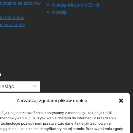
zystania ze zbiorów
>
Gołdap Mazurski Zdrój
>
Gołdap
do biblioteki
na warsztaty
A
Zarządzaj zgodami plików cookie
 jak najlepsze wrażenia, korzystamy z technologii, takich jak pliki
przechowywania i/lub uzyskiwania dostępu do informacji o urządzeniu.
 technologie pozwoli nam przetwarzać dane, takie jak zachowanie
eglądania lub unikalne identyfikatory na tej stronie. Brak wyrażenia zgody