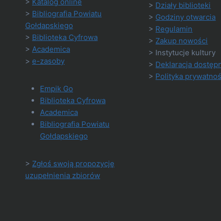
>
Katalog online
>
Działy biblioteki
>
Bibliografia Powiatu
>
Godziny otwarcia
Gołdapskiego
>
Regulamin
>
Biblioteka Cyfrowa
>
Zakup nowości
>
Academica
> Instytucje kultury
>
e-zasoby
>
Deklaracja dostęp
>
Polityka prywatnoś
Empik Go
Biblioteka Cyfrowa
Academica
Bibliografia Powiatu
Gołdapskiego
>
Zgłoś swoją propozycję
uzupełnienia zbiorów