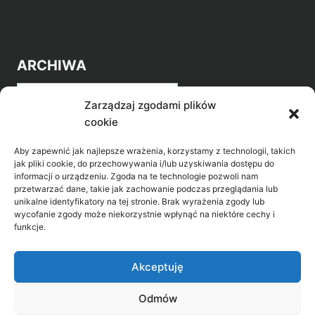
ARCHIWA
Archiwa
Zarządzaj zgodami plików
cookie
Aby zapewnić jak najlepsze wrażenia, korzystamy z technologii, takich
jak pliki cookie, do przechowywania i/lub uzyskiwania dostępu do
informacji o urządzeniu. Zgoda na te technologie pozwoli nam
przetwarzać dane, takie jak zachowanie podczas przeglądania lub
POZNAJ LEPIEJ NASZ REGION
unikalne identyfikatory na tej stronie. Brak wyrażenia zgody lub
wycofanie zgody może niekorzystnie wpłynąć na niektóre cechy i
>
Gołdap Mazurski Zdrój
funkcje.
>
Gołdap
Akceptuję
Odmów