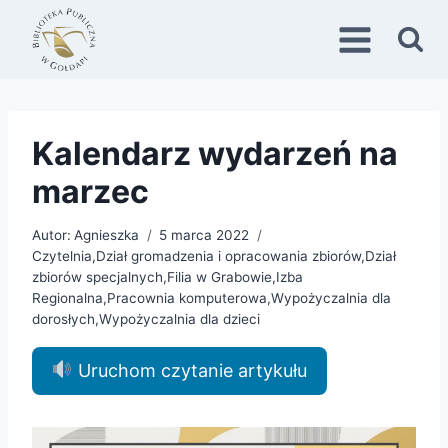
Przejdź
do
treści
Kalendarz wydarzeń na
marzec
Autor:
Agnieszka
5 marca 2022
Czytelnia
,
Dział gromadzenia i opracowania zbiorów
,
Dział
zbiorów specjalnych
,
Filia w Grabowie
,
Izba
Regionalna
,
Pracownia komputerowa
,
Wypożyczalnia dla
dorosłych
,
Wypożyczalnia dla dzieci
Uruchom czytanie artykułu