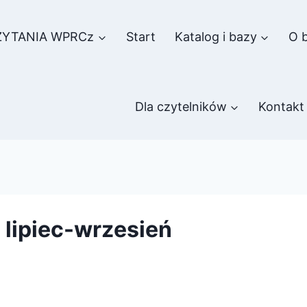
ZYTANIA WPRCz
Start
Katalog i bazy
O b
Dla czytelników
Kontakt
 lipiec-wrzesień