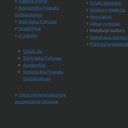
>
Katalog online
>
Działy biblioteki
>
Bibliografia Powiatu
>
Godziny otwarcia
Gołdapskiego
>
Regulamin
>
Biblioteka Cyfrowa
>
Zakup nowości
>
Academica
> Instytucje kultury
>
e-zasoby
>
Deklaracja dostęp
>
Polityka prywatnoś
Empik Go
Biblioteka Cyfrowa
Academica
Bibliografia Powiatu
Gołdapskiego
>
Zgłoś swoją propozycję
uzupełnienia zbiorów