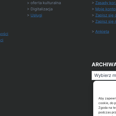
> oferta kulturalna
>
Zasady kor
> Digitalizacja
>
Moje konto
>
Usługi
>
Zapisz się 
>
Zapisz się 
>
Ankieta
ności
ci
ARCHIW
Archiwa
Aby zapewnić
cookie, do 
Zgoda na te
podczas prz