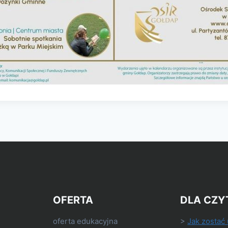
OFERTA
DLA CZY
oferta edukacyjna
>
Jak zostać