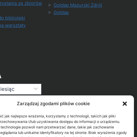
zystania ze zbiorów
>
Gołdap Mazurski Zdrój
>
Gołdap
do biblioteki
na warsztaty
A
Zarządzaj zgodami plików cookie
 jak najlepsze wrażenia, korzystamy z technologii, takich jak pliki
przechowywania i/lub uzyskiwania dostępu do informacji o urządzeniu.
 technologie pozwoli nam przetwarzać dane, takie jak zachowanie
eglądania lub unikalne identyfikatory na tej stronie. Brak wyrażenia zgody